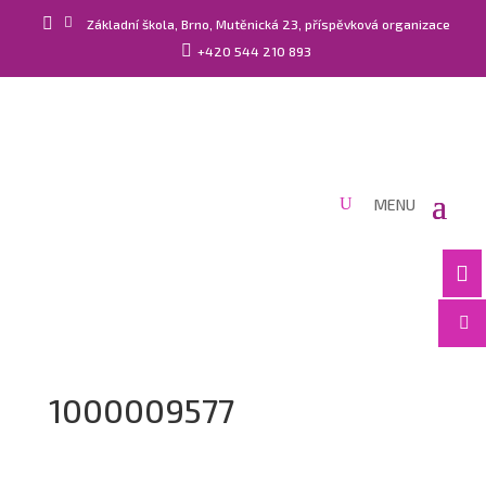


Základní škola, Brno, Mutěnická 23, příspěvková organizace

+420 544 210 893


1000009577