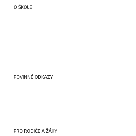
O ŠKOLE
O nás
Organizační schéma školy
Úřední deska
Školní poradenské pracoviště
Dokumenty školy
POVINNÉ ODKAZY
Prohlášení o přístupnosti webových stránek školy
Zákon na ochranu oznamovatelů
Zpracování osobních údajů a cookies
PRO RODIČE A ŽÁKY