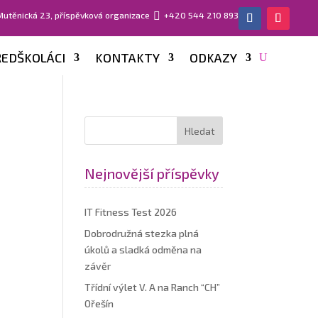
 Mutěnická 23, příspěvková organizace

+420 544 210 893
EDŠKOLÁCI
KONTAKTY
ODKAZY
Nejnovější příspěvky
IT Fitness Test 2026
Dobrodružná stezka plná
úkolů a sladká odměna na
závěr
Třídní výlet V. A na Ranch “CH”
Ořešín