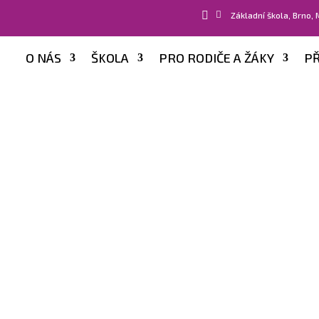


Základní škola, Brno,
O NÁS
ŠKOLA
PRO RODIČE A ŽÁKY
PŘ