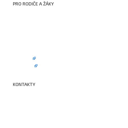
PRO RODIČE A ŽÁKY
Formuláře ke stažení
Kroužky
Školní družina
Školní jídelna
Fotogalerie
Edookit
BELLhop
KONTAKTY
Adresa a spojení
Učitelé
Vychovatelky
Asistenti