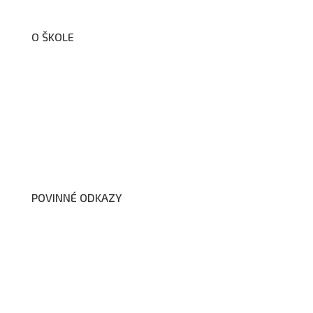
O ŠKOLE
O nás
Organizační schéma školy
Úřední deska
Školní poradenské pracoviště
Dokumenty školy
POVINNÉ ODKAZY
Prohlášení o přístupnosti webových stránek školy
Zákon na ochranu oznamovatelů
Zpracování osobních údajů a cookies