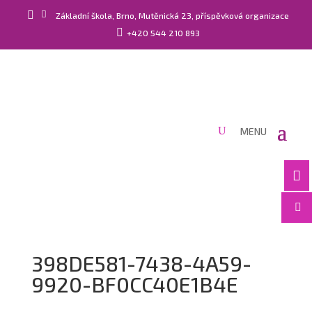


Základní škola, Brno, Mutěnická 23, příspěvková organizace

+420 544 210 893


398DE581-7438-4A59-
9920-BF0CC40E1B4E