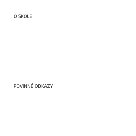
O ŠKOLE
O nás
Organizační schéma školy
Úřední deska
Školní poradenské pracoviště
Dokumenty školy
POVINNÉ ODKAZY
Prohlášení o přístupnosti webových stránek školy
Zákon na ochranu oznamovatelů
Zpracování osobních údajů a cookies