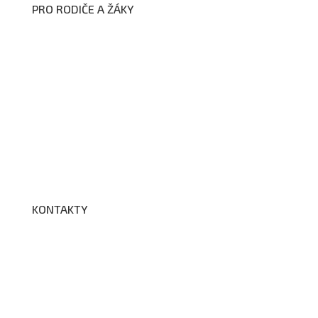
PRO RODIČE A ŽÁKY
Formuláře ke stažení
Kroužky
Školní družina
Školní jídelna
Fotogalerie
Edookit
BELLhop
KONTAKTY
Adresa a spojení
Učitelé
Vychovatelky
Asistenti