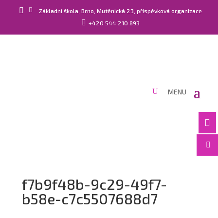


Základní škola, Brno, Mutěnická 23, příspěvková organizace

+420 544 210 893


f7b9f48b-9c29-49f7-
b58e-c7c5507688d7