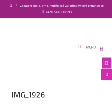


Základní škola, Brno, Mutěnická 23, příspěvková organizace

+420 544 210 893


IMG_1926