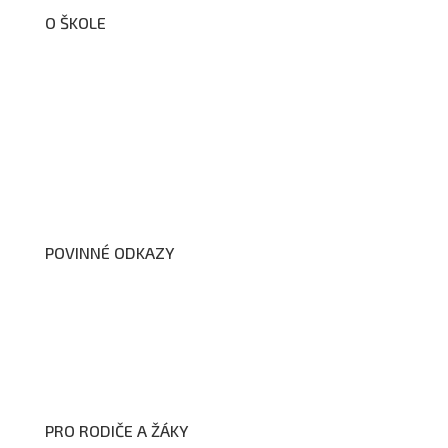
O ŠKOLE
O nás
Organizační schéma školy
Úřední deska
Školní poradenské pracoviště
Dokumenty školy
POVINNÉ ODKAZY
Prohlášení o přístupnosti webových stránek školy
Zákon na ochranu oznamovatelů
Zpracování osobních údajů a cookies
PRO RODIČE A ŽÁKY