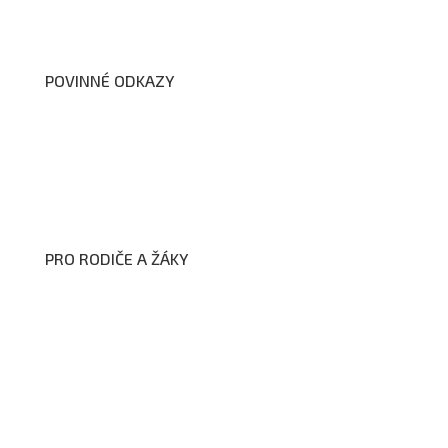
Dokumenty školy
POVINNÉ ODKAZY
Prohlášení o přístupnosti webových stránek školy
Zákon na ochranu oznamovatelů
Zpracování osobních údajů a cookies
PRO RODIČE A ŽÁKY
Formuláře ke stažení
Kroužky
Školní družina
Školní jídelna
Fotogalerie