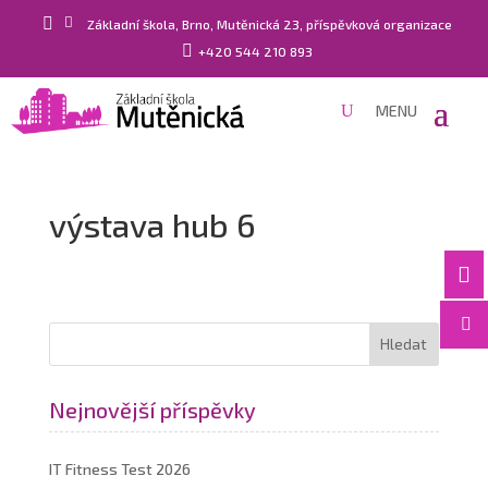


Základní škola, Brno, Mutěnická 23, příspěvková organizace

+420 544 210 893
výstava hub 6


Nejnovější příspěvky
IT Fitness Test 2026