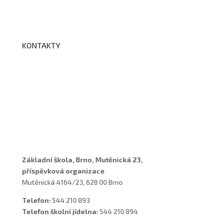
Edookit
BELLhop
KONTAKTY
Adresa a spojení
Učitelé
Vychovatelky
Asistenti
Školní poradenské pracoviště
Základní škola, Brno, Mutěnická 23,
příspěvková organizace
Mutěnická 4164/23, 628 00 Brno
Telefon:
544 210 893
Telefon školní jídelna:
544 210 894