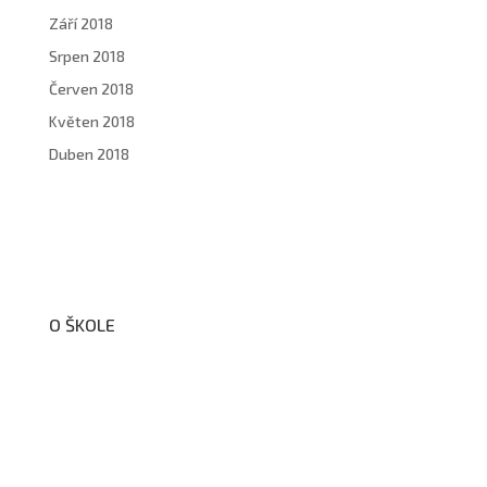
Září 2018
Srpen 2018
Červen 2018
Květen 2018
Duben 2018
O ŠKOLE
O nás
Organizační schéma školy
Úřední deska
Školní poradenské pracoviště