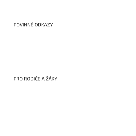
Dokumenty školy
POVINNÉ ODKAZY
Prohlášení o přístupnosti webových stránek školy
Zákon na ochranu oznamovatelů
Zpracování osobních údajů a cookies
PRO RODIČE A ŽÁKY
Formuláře ke stažení
Kroužky
Školní družina
Školní jídelna
Fotogalerie