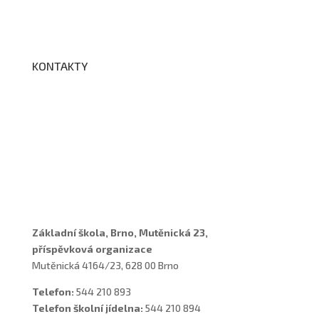
Edookit
BELLhop
KONTAKTY
Adresa a spojení
Učitelé
Vychovatelky
Asistenti
Školní poradenské pracoviště
Základní škola, Brno, Mutěnická 23,
příspěvková organizace
Mutěnická 4164/23, 628 00 Brno
Telefon:
544 210 893
Telefon školní jídelna:
544 210 894