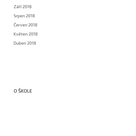
Září 2018
Srpen 2018
Červen 2018
Květen 2018
Duben 2018
O ŠKOLE
O nás
Organizační schéma školy
Úřední deska
Školní poradenské pracoviště