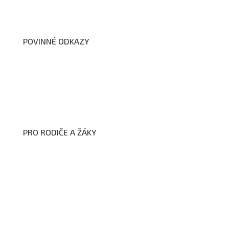
Dokumenty školy
POVINNÉ ODKAZY
Prohlášení o přístupnosti webových stránek školy
Zákon na ochranu oznamovatelů
Zpracování osobních údajů a cookies
PRO RODIČE A ŽÁKY
Formuláře ke stažení
Kroužky
Školní družina
Školní jídelna
Fotogalerie