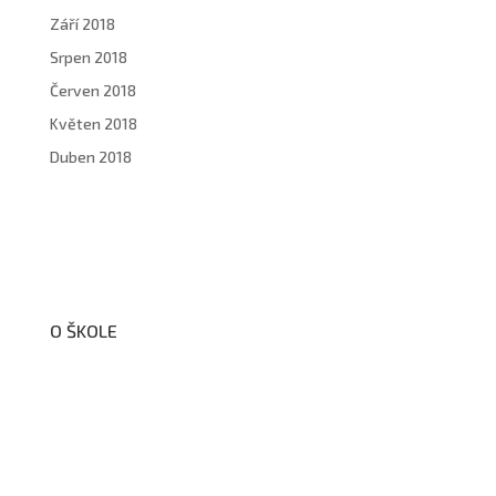
Září 2018
Srpen 2018
Červen 2018
Květen 2018
Duben 2018
O ŠKOLE
O nás
Organizační schéma školy
Úřední deska
Školní poradenské pracoviště