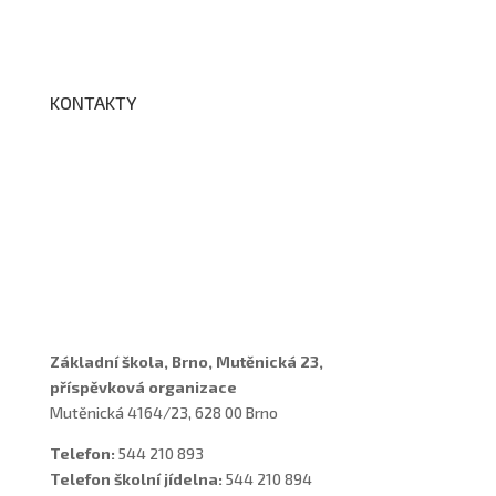
Edookit
BELLhop
KONTAKTY
Adresa a spojení
Učitelé
Vychovatelky
Asistenti
Školní poradenské pracoviště
Základní škola, Brno, Mutěnická 23,
příspěvková organizace
Mutěnická 4164/23, 628 00 Brno
Telefon:
544 210 893
Telefon školní jídelna:
544 210 894