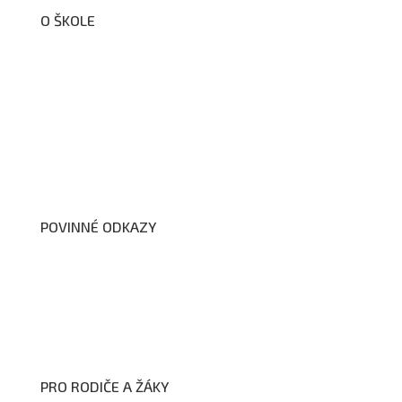
O ŠKOLE
O nás
Organizační schéma školy
Úřední deska
Školní poradenské pracoviště
Dokumenty školy
POVINNÉ ODKAZY
Prohlášení o přístupnosti webových stránek školy
Zákon na ochranu oznamovatelů
Zpracování osobních údajů a cookies
PRO RODIČE A ŽÁKY