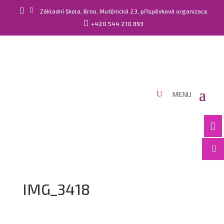


Základní škola, Brno, Mutěnická 23, příspěvková organizace

+420 544 210 893


IMG_3418