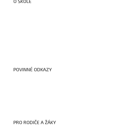
O ŠKOLE
O nás
Organizační schéma školy
Úřední deska
Školní poradenské pracoviště
Dokumenty školy
POVINNÉ ODKAZY
Prohlášení o přístupnosti webových stránek školy
Zákon na ochranu oznamovatelů
Zpracování osobních údajů a cookies
PRO RODIČE A ŽÁKY