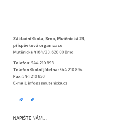
Vychovatelky
Asistenti
Školní poradenské pracoviště
Základní škola, Brno, Mutěnická 23,
příspěvková organizace
Mutěnická 4164/23, 628 00 Brno
Telefon:
544 210 893
Telefon školní jídelna:
544 210 894
Fax:
544 210 850
E-mail:
info@zsmutenicka.cz
NAPIŠTE NÁM…