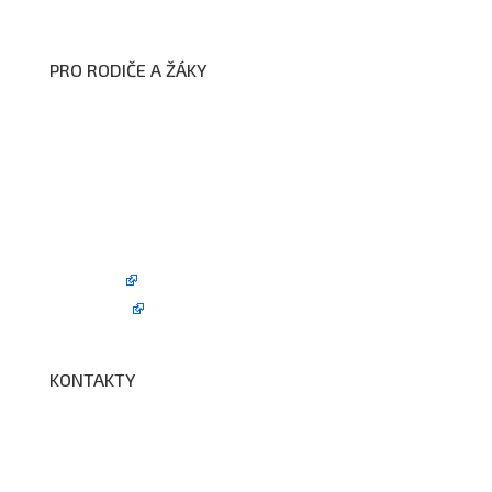
PRO RODIČE A ŽÁKY
Formuláře ke stažení
Kroužky
Školní družina
Školní jídelna
Fotogalerie
Edookit
BELLhop
KONTAKTY
Adresa a spojení
Učitelé