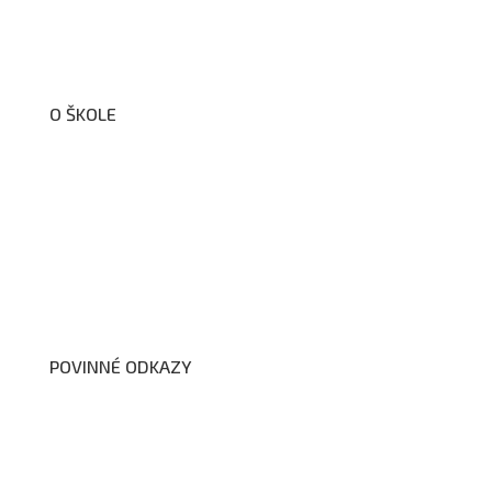
O ŠKOLE
O nás
Organizační schéma školy
Úřední deska
Školní poradenské pracoviště
Dokumenty školy
POVINNÉ ODKAZY
Prohlášení o přístupnosti webových stránek školy
Zákon na ochranu oznamovatelů
Zpracování osobních údajů a cookies