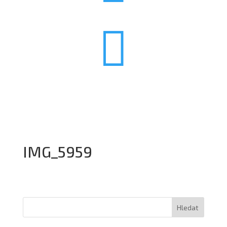

IMG_5959