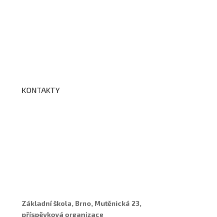
Školní družina
Školní jídelna
Fotogalerie
Edookit
BELLhop
KONTAKTY
Adresa a spojení
Učitelé
Vychovatelky
Asistenti
Školní poradenské pracoviště
Základní škola, Brno, Mutěnická 23,
příspěvková organizace