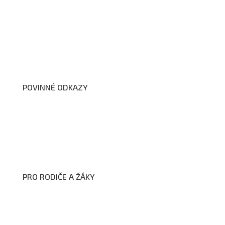
O nás
Organizační schéma školy
Úřední deska
Školní poradenské pracoviště
Dokumenty školy
POVINNÉ ODKAZY
Prohlášení o přístupnosti webových stránek školy
Zákon na ochranu oznamovatelů
Zpracování osobních údajů a cookies
PRO RODIČE A ŽÁKY
Formuláře ke stažení
Kroužky