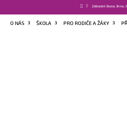


Základní škola, Brno,
O NÁS
ŠKOLA
PRO RODIČE A ŽÁKY
PŘ