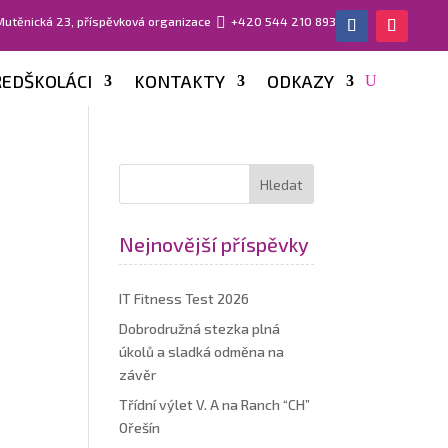
 Mutěnická 23, příspěvková organizace

+420 544 210 893
EDŠKOLÁCI
KONTAKTY
ODKAZY
Nejnovější příspěvky
IT Fitness Test 2026
Dobrodružná stezka plná
úkolů a sladká odměna na
závěr
Třídní výlet V. A na Ranch “CH”
Ořešín