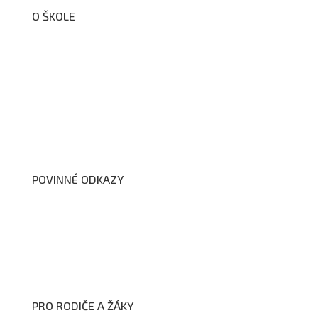
O ŠKOLE
O nás
Organizační schéma školy
Úřední deska
Školní poradenské pracoviště
Dokumenty školy
POVINNÉ ODKAZY
Prohlášení o přístupnosti webových stránek školy
Zákon na ochranu oznamovatelů
Zpracování osobních údajů a cookies
PRO RODIČE A ŽÁKY