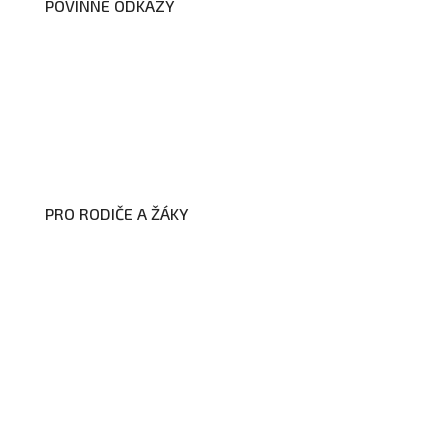
POVINNÉ ODKAZY
Prohlášení o přístupnosti webových
stránek školy
Zákon na ochranu oznamovatelů
Zpracování osobních údajů a cookies
PRO RODIČE A ŽÁKY
Formuláře ke stažení
Kroužky
Školní družina
Školní jídelna
Fotogalerie
Edookit
BELLhop