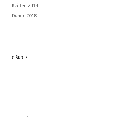
Květen 2018
Duben 2018
O ŠKOLE
O nás
Organizační schéma školy
Úřední deska
Školní poradenské pracoviště
Dokumenty školy