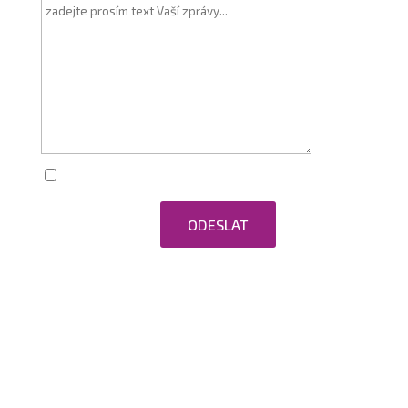
Zaškrtnutím souhlasím se zpracováním
osobních údajů.
ODESLAT