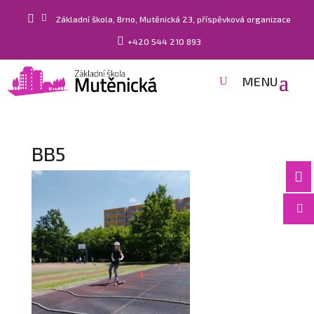


Základní škola, Brno, Mutěnická 23, příspěvková organizace

+420 544 210 893
BB5

