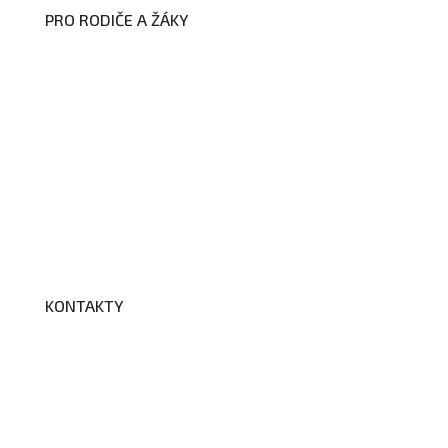
PRO RODIČE A ŽÁKY
Formuláře ke stažení
Kroužky
Školní družina
Školní jídelna
Fotogalerie
Edookit
BELLhop
KONTAKTY
Adresa a spojení
Učitelé
Vychovatelky
Asistenti