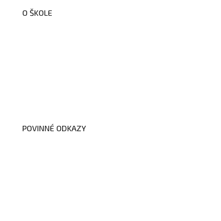
O ŠKOLE
O nás
Organizační schéma školy
Úřední deska
Školní poradenské pracoviště
Dokumenty školy
POVINNÉ ODKAZY
Prohlášení o přístupnosti webových
stránek školy
Zákon na ochranu oznamovatelů
Zpracování osobních údajů a cookies