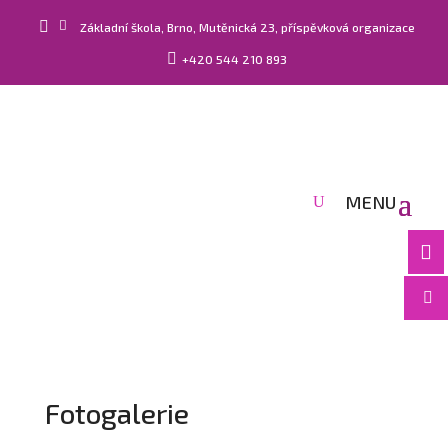


Základní škola, Brno, Mutěnická 23, příspěvková organizace

+420 544 210 893


Fotogalerie