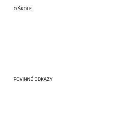
O ŠKOLE
O nás
Organizační schéma školy
Úřední deska
Školní poradenské pracoviště
Dokumenty školy
POVINNÉ ODKAZY
Prohlášení o přístupnosti webových
stránek školy
Zákon na ochranu oznamovatelů
Zpracování osobních údajů a cookies