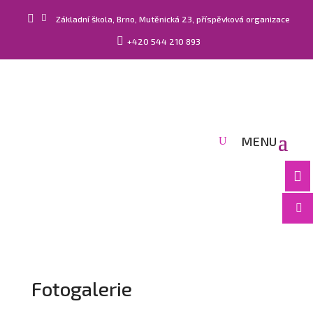


Základní škola, Brno, Mutěnická 23, příspěvková organizace

+420 544 210 893


Fotogalerie