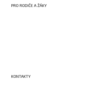
PRO RODIČE A ŽÁKY
Formuláře ke stažení
Kroužky
Školní družina
Školní jídelna
Fotogalerie
Edookit
BELLhop
KONTAKTY
Adresa a spojení
Učitelé
Vychovatelky
Asistenti