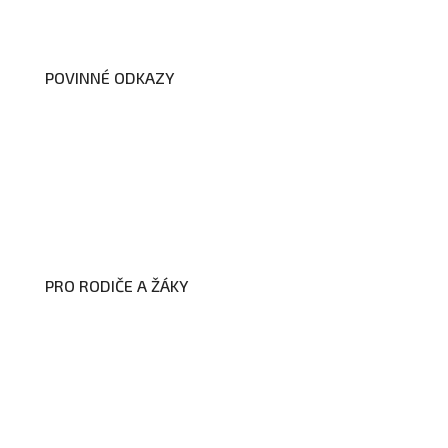
Dokumenty školy
POVINNÉ ODKAZY
Prohlášení o přístupnosti webových
stránek školy
Zákon na ochranu oznamovatelů
Zpracování osobních údajů a cookies
PRO RODIČE A ŽÁKY
Formuláře ke stažení
Kroužky
Školní družina
Školní jídelna