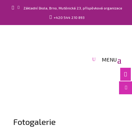


Základní škola, Brno, Mutěnická 23, příspěvková organizace

+420 544 210 893


Fotogalerie