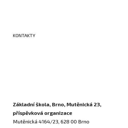
Fotogalerie
Edookit
BELLhop
KONTAKTY
Adresa a spojení
Učitelé
Vychovatelky
Asistenti
Školní poradenské pracoviště
Základní škola, Brno, Mutěnická 23,
příspěvková organizace
Mutěnická 4164/23, 628 00 Brno