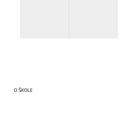
O ŠKOLE
O nás
Organizační schéma školy
Úřední deska
Školní poradenské pracoviště