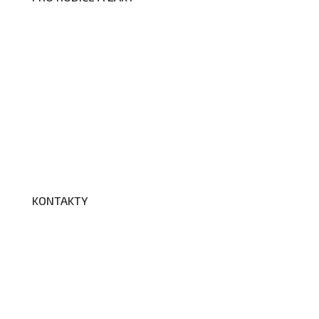
Formuláře ke stažení
Kroužky
Školní družina
Školní jídelna
Fotogalerie
Edookit
BELLhop
KONTAKTY
Adresa a spojení
Učitelé
Vychovatelky
Asistenti
Školní poradenské pracoviště