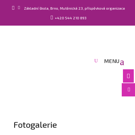


Základní škola, Brno, Mutěnická 23, příspěvková organizace

+420 544 210 893


Fotogalerie