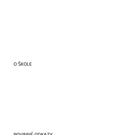
O ŠKOLE
O nás
Organizační schéma školy
Úřední deska
Školní poradenské pracoviště
Dokumenty školy
POVINNÉ ODKAZY