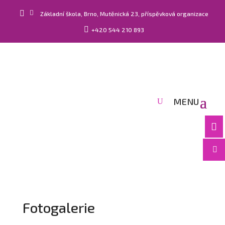


Základní škola, Brno, Mutěnická 23, příspěvková organizace

+420 544 210 893


Fotogalerie