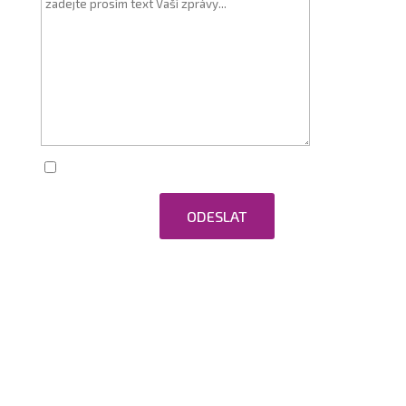
Zaškrtnutím souhlasím se zpracováním
osobních údajů.
ODESLAT