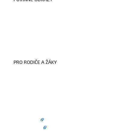
Prohlášení o přístupnosti webových
stránek školy
Zákon na ochranu oznamovatelů
Zpracování osobních údajů a cookies
PRO RODIČE A ŽÁKY
Formuláře ke stažení
Kroužky
Školní družina
Školní jídelna
Fotogalerie
Edookit
BELLhop