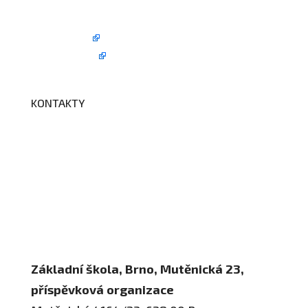
Školní jídelna
Fotogalerie
Edookit
BELLhop
KONTAKTY
Adresa a spojení
Učitelé
Vychovatelky
Asistenti
Školní poradenské pracoviště
Základní škola, Brno, Mutěnická 23,
příspěvková organizace