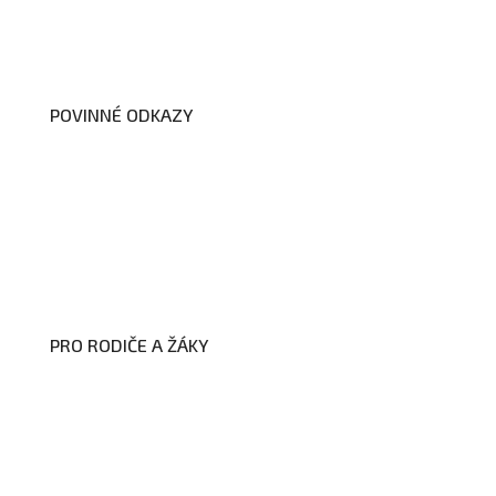
Školní poradenské pracoviště
Dokumenty školy
POVINNÉ ODKAZY
Prohlášení o přístupnosti webových
stránek školy
Zákon na ochranu oznamovatelů
Zpracování osobních údajů a cookies
PRO RODIČE A ŽÁKY
Formuláře ke stažení
Kroužky
Školní družina