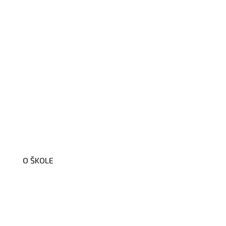
O ŠKOLE
O nás
Organizační schéma školy
Úřední deska