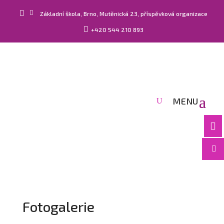


Základní škola, Brno, Mutěnická 23, příspěvková organizace

+420 544 210 893


Fotogalerie