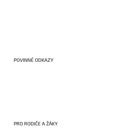
O nás
Organizační schéma školy
Úřední deska
Školní poradenské pracoviště
Dokumenty školy
POVINNÉ ODKAZY
Prohlášení o přístupnosti webových
stránek školy
Zákon na ochranu oznamovatelů
Zpracování osobních údajů a cookies
PRO RODIČE A ŽÁKY