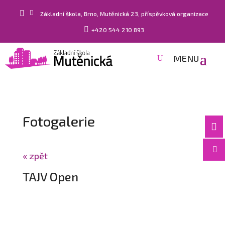


Základní škola, Brno, Mutěnická 23, příspěvková organizace

+420 544 210 893
Fotogalerie


« zpět
TAJV Open