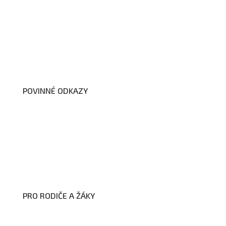
O nás
Organizační schéma školy
Úřední deska
Školní poradenské pracoviště
Dokumenty školy
POVINNÉ ODKAZY
Prohlášení o přístupnosti webových
stránek školy
Zákon na ochranu oznamovatelů
Zpracování osobních údajů a cookies
PRO RODIČE A ŽÁKY