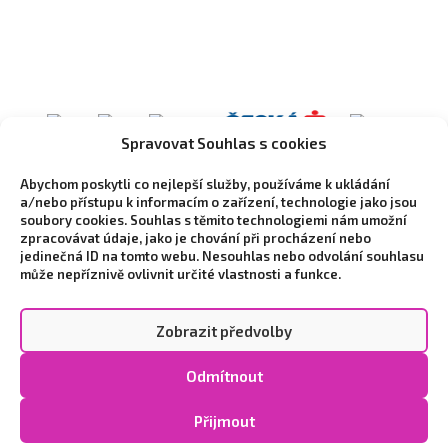
Spravovat Souhlas s cookies
Abychom poskytli co nejlepší služby, používáme k ukládání
a/nebo přístupu k informacím o zařízení, technologie jako jsou
soubory cookies. Souhlas s těmito technologiemi nám umožní
zpracovávat údaje, jako je chování při procházení nebo
jedinečná ID na tomto webu. Nesouhlas nebo odvolání souhlasu
může nepříznivě ovlivnit určité vlastnosti a funkce.
Zobrazit předvolby
Copyright © 2026 Vytvořilo marketingové studio
NEO
Odmítnout
STYLE
|
Zpracování osobních údajů a cookies
|
Cookie
Policy (EU)
Přijmout