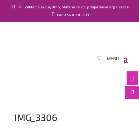


Základní škola, Brno, Mutěnická 23, příspěvková organizace

+420 544 210 893


IMG_3306