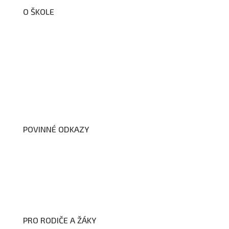
O ŠKOLE
O nás
Organizační schéma školy
Úřední deska
Školní poradenské pracoviště
Dokumenty školy
POVINNÉ ODKAZY
Prohlášení o přístupnosti webových stránek školy
Zákon na ochranu oznamovatelů
Zpracování osobních údajů a cookies
PRO RODIČE A ŽÁKY