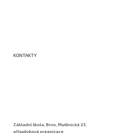
Školní družina
Školní jídelna
Fotogalerie
Edookit
BELLhop
KONTAKTY
Adresa a spojení
Učitelé
Vychovatelky
Asistenti
Školní poradenské pracoviště
Základní škola, Brno, Mutěnická 23,
příspěvková organizace