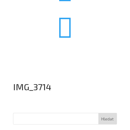

IMG_3714