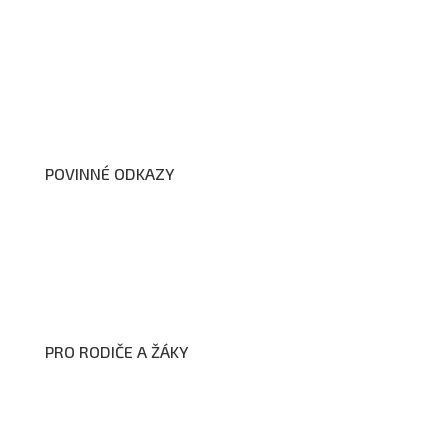
O nás
Organizační schéma školy
Úřední deska
Školní poradenské pracoviště
Dokumenty školy
POVINNÉ ODKAZY
Prohlášení o přístupnosti webových stránek školy
Zákon na ochranu oznamovatelů
Zpracování osobních údajů a cookies
PRO RODIČE A ŽÁKY
Formuláře ke stažení
Kroužky