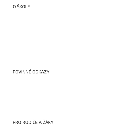
O ŠKOLE
O nás
Organizační schéma školy
Úřední deska
Školní poradenské pracoviště
Dokumenty školy
POVINNÉ ODKAZY
Prohlášení o přístupnosti webových stránek školy
Zákon na ochranu oznamovatelů
Zpracování osobních údajů a cookies
PRO RODIČE A ŽÁKY