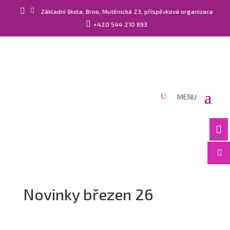


Základní škola, Brno, Mutěnická 23, příspěvková organizace

+420 544 210 893


Novinky březen 26