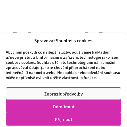
Spravovat Souhlas s cookies
Abychom poskytli co nejlepší služby, používáme k ukládání
a/nebo přístupu k informacím o zařízení, technologie jako jsou
soubory cookies. Souhlas s těmito technologiemi nám umožní
zpracovávat údaje, jako je chování při procházení nebo
jedinečná ID na tomto webu. Nesouhlas nebo odvolání souhlasu
může nepříznivě ovlivnit určité vlastnosti a funkce.
Zobrazit předvolby
Copyright © 2026 Vytvořilo marketingové studio
NEO
Odmítnout
STYLE
|
Zpracování osobních údajů a cookies
|
Cookie
Policy (EU)
Přijmout