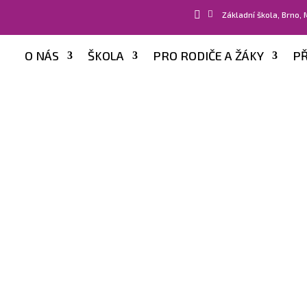


Základní škola, Brno,
O NÁS
ŠKOLA
PRO RODIČE A ŽÁKY
PŘ