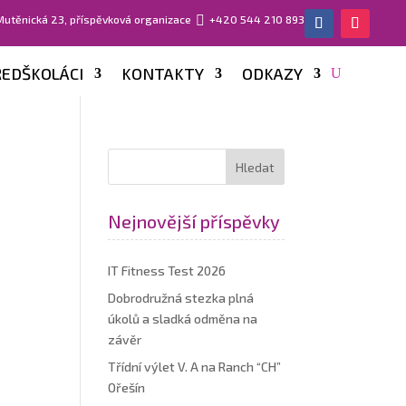
 Mutěnická 23, příspěvková organizace

+420 544 210 893
EDŠKOLÁCI
KONTAKTY
ODKAZY
Nejnovější příspěvky
IT Fitness Test 2026
Dobrodružná stezka plná
úkolů a sladká odměna na
závěr
Třídní výlet V. A na Ranch “CH”
Ořešín