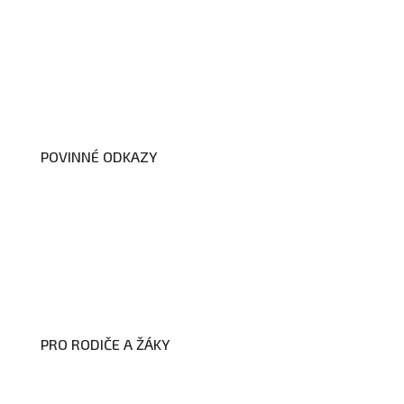
O nás
Organizační schéma školy
Úřední deska
Školní poradenské pracoviště
Dokumenty školy
POVINNÉ ODKAZY
Prohlášení o přístupnosti webových
stránek školy
Zákon na ochranu oznamovatelů
Zpracování osobních údajů a cookies
PRO RODIČE A ŽÁKY
Formuláře ke stažení