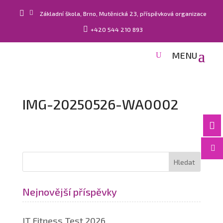


Základní škola, Brno, Mutěnická 23, příspěvková organizace

+420 544 210 893
IMG-20250526-WA0002


Nejnovější příspěvky
IT Fitness Test 2026