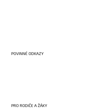
O nás
Organizační schéma školy
Úřední deska
Školní poradenské pracoviště
Dokumenty školy
POVINNÉ ODKAZY
Prohlášení o přístupnosti webových
stránek školy
Zákon na ochranu oznamovatelů
Zpracování osobních údajů a cookies
PRO RODIČE A ŽÁKY