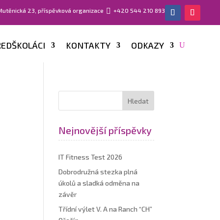
 Mutěnická 23, příspěvková organizace

+420 544 210 893
EDŠKOLÁCI
KONTAKTY
ODKAZY
Nejnovější příspěvky
IT Fitness Test 2026
Dobrodružná stezka plná
úkolů a sladká odměna na
závěr
Třídní výlet V. A na Ranch “CH”