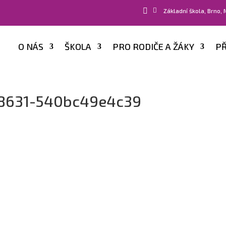


Základní škola, Brno,
O NÁS
ŠKOLA
PRO RODIČE A ŽÁKY
PŘ
8631-540bc49e4c39