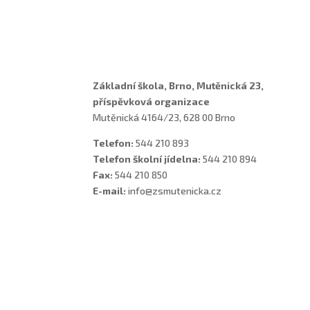
Asistenti
Školní poradenské pracoviště
Základní škola, Brno, Mutěnická 23,
příspěvková organizace
Mutěnická 4164/23, 628 00 Brno
Telefon:
544 210 893
Telefon školní jídelna:
544 210 894
Fax:
544 210 850
E-mail:
info@zsmutenicka.cz