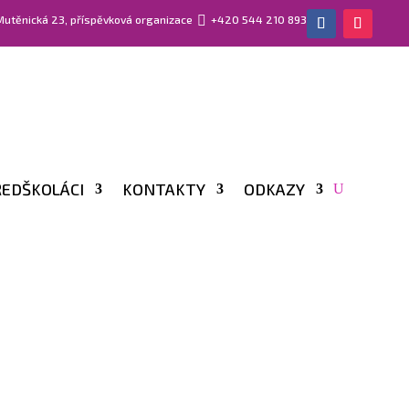
 Mutěnická 23, příspěvková organizace

+420 544 210 893
EDŠKOLÁCI
KONTAKTY
ODKAZY