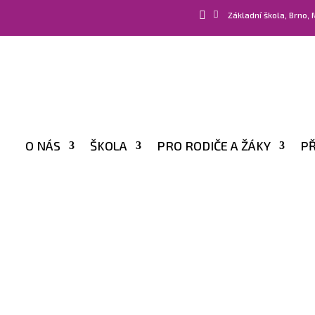


Základní škola, Brno,
O NÁS
ŠKOLA
PRO RODIČE A ŽÁKY
PŘ