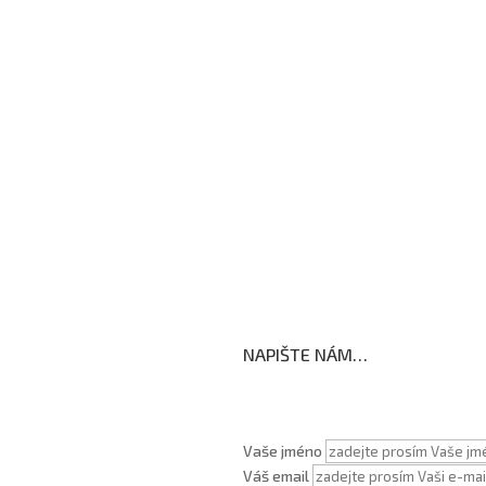
Školní družina
Školní jídelna
Fotogalerie
Edookit
BELLhop
koly
NAPIŠTE NÁM…
Vaše jméno
Váš email