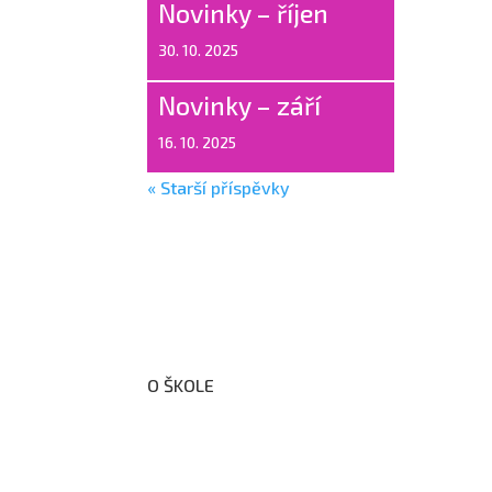
Novinky – říjen
30. 10. 2025
Novinky – září
16. 10. 2025
« Starší příspěvky
O ŠKOLE
O nás
Organizační schéma školy