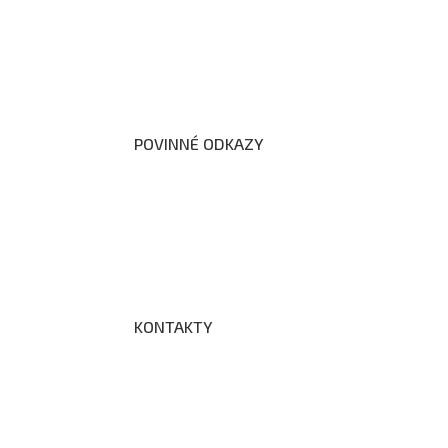
Úřední deska
Školní poradenské pracoviště
Dokumenty školy
POVINNÉ ODKAZY
Prohlášení o přístupnosti webových stránek š
Zákon na ochranu oznamovatelů
Zpracování osobních údajů a cookies
KONTAKTY
Adresa a spojení
Učitelé
Vychovatelky