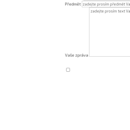
Předmět
Vaše zpráva
Zaškrtnutím souhlasím se zprac