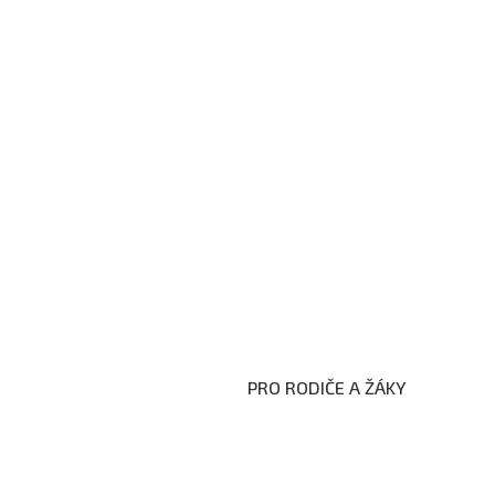
PRO RODIČE A ŽÁKY
Formuláře ke stažení
Kroužky