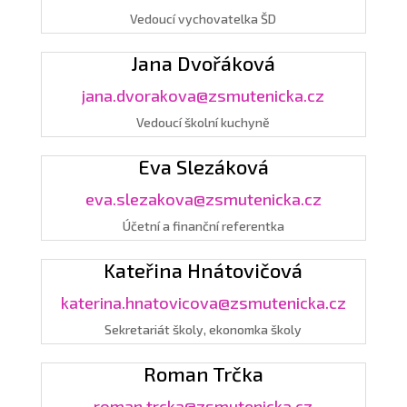
Vedoucí vychovatelka ŠD
Jana Dvořáková
jana.dvorakova@zsmutenicka.cz
Vedoucí školní kuchyně
Eva Slezáková
eva.slezakova@zsmutenicka.cz
Účetní a finanční referentka
Kateřina Hnátovičová
katerina.hnatovicova@zsmutenicka.cz
Sekretariát školy, ekonomka školy
Roman Trčka
roman.trcka@zsmutenicka.cz