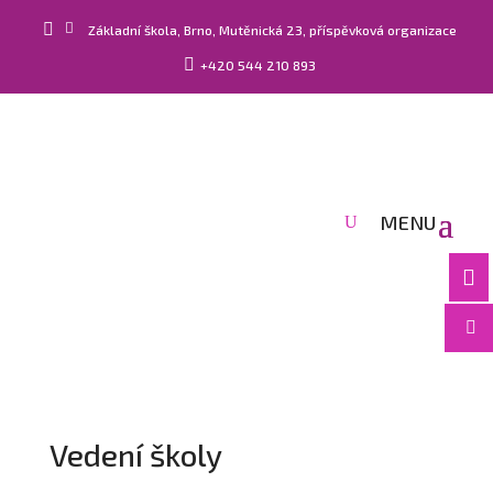


Základní škola, Brno, Mutěnická 23, příspěvková organizace

+420 544 210 893


Vedení školy