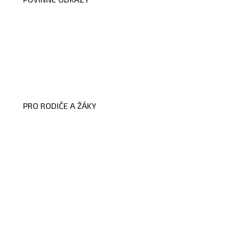
Prohlášení o přístupnosti webových
stránek školy
Zákon na ochranu oznamovatelů
Zpracování osobních údajů a cookies
PRO RODIČE A ŽÁKY
Formuláře ke stažení
Kroužky
Školní družina
Školní jídelna
Fotogalerie
Edookit
BELLhop