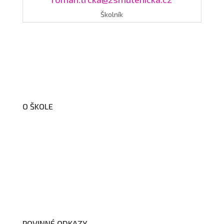
Školník
O ŠKOLE
O nás
Organizační schéma školy
Úřední deska
Školní poradenské pracoviště
Dokumenty školy
POVINNÉ ODKAZY