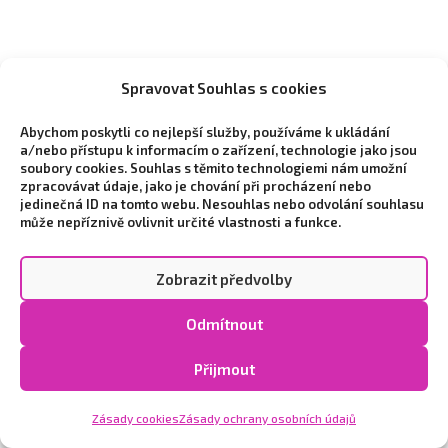
Spravovat Souhlas s cookies
Abychom poskytli co nejlepší služby, používáme k ukládání
a/nebo přístupu k informacím o zařízení, technologie jako jsou
soubory cookies. Souhlas s těmito technologiemi nám umožní
zpracovávat údaje, jako je chování při procházení nebo
jedinečná ID na tomto webu. Nesouhlas nebo odvolání souhlasu
může nepříznivě ovlivnit určité vlastnosti a funkce.
Zobrazit předvolby
Copyright © 2026 Vytvořilo marketingové
studio
NEO STYLE
|
Zpracování osobních
Odmítnout
údajů a cookies
|
Cookie Policy (EU)
Přijmout
Zásady cookies
Zásady ochrany osobních údajů