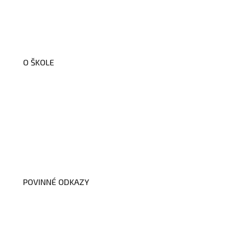
O ŠKOLE
O nás
Organizační schéma školy
Úřední deska
Školní poradenské pracoviště
Dokumenty školy
POVINNÉ ODKAZY
Prohlášení o přístupnosti webových
stránek školy