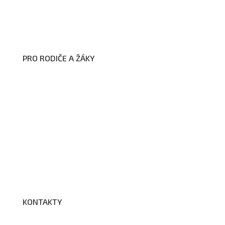
Zákon na ochranu oznamovatelů
Zpracování osobních údajů a cookies
PRO RODIČE A ŽÁKY
Formuláře ke stažení
Kroužky
Školní družina
Školní jídelna
Fotogalerie
Edookit
BELLhop
KONTAKTY