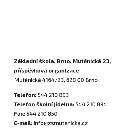
Adresa a spojení
Učitelé
Vychovatelky
Asistenti
Školní poradenské pracoviště
Základní škola, Brno, Mutěnická 23,
příspěvková organizace
Mutěnická 4164/23, 628 00 Brno
Telefon:
544 210 893
Telefon školní jídelna:
544 210 894
Fax:
544 210 850
E-mail:
info@zsmutenicka.cz