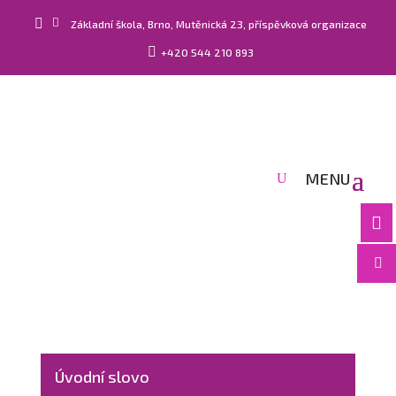


Základní škola, Brno, Mutěnická 23, příspěvková organizace

+420 544 210 893


Úvodní slovo