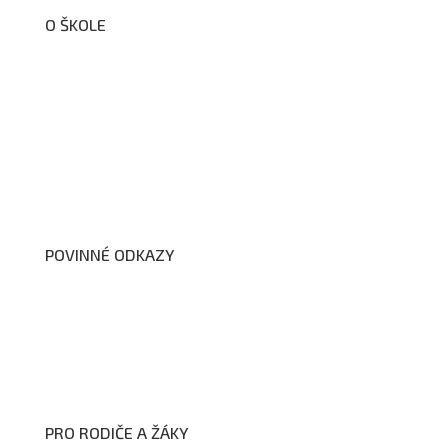
O ŠKOLE
O nás
Organizační schéma školy
Úřední deska
Školní poradenské pracoviště
Dokumenty školy
POVINNÉ ODKAZY
Prohlášení o přístupnosti webových stránek školy
Zákon na ochranu oznamovatelů
Zpracování osobních údajů a cookies
PRO RODIČE A ŽÁKY