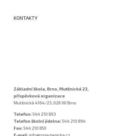
KONTAKTY
Adresa a spojení
Učitelé
Vychovatelky
Asistenti
Školní poradenské pracoviště
Základní škola, Brno, Mutěnická 23,
příspěvková organizace
Mutěnická 4164/23, 628 00 Brno
Telefon:
544 210 893
Telefon školní jídelna:
544 210 894
Fax:
544 210 850
E-mail:
info@zsmutenicka.cz