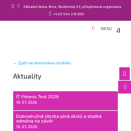


Základní škola, Brno, Mutěnická 23, příspěvková organizace

+420 544 210 893
← Zpět na domovskou stránku

Aktuality

IT Fitness Test 2026
16. 07. 2026
Dobrodružná stezka plná úkolů a sladká
odměna na závěr
16. 07. 2026