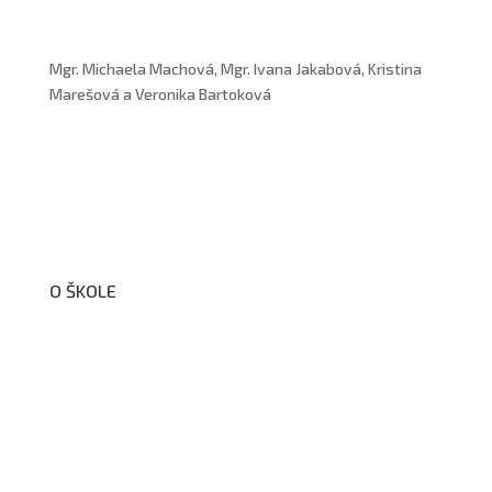
Mgr. Michaela Machová, Mgr. Ivana Jakabová, Kristina
Marešová a Veronika Bartoková
O ŠKOLE
O nás
Organizační schéma školy
Úřední deska
Školní poradenské pracoviště
Dokumenty školy