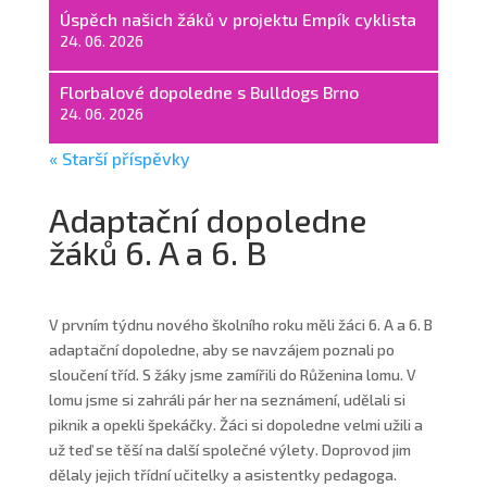
Úspěch našich žáků v projektu Empík cyklista
24. 06. 2026
Florbalové dopoledne s Bulldogs Brno
24. 06. 2026
« Starší příspěvky
Adaptační dopoledne
žáků 6. A a 6. B
V prvním týdnu nového školního roku měli žáci 6. A a 6. B
adaptační dopoledne, aby se navzájem poznali po
sloučení tříd. S žáky jsme zamířili do Růženina lomu. V
lomu jsme si zahráli pár her na seznámení, udělali si
piknik a opekli špekáčky. Žáci si dopoledne velmi užili a
už teď se těší na další společné výlety. Doprovod jim
dělaly jejich třídní učitelky a asistentky pedagoga.