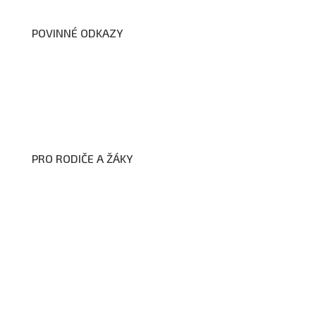
POVINNÉ ODKAZY
Prohlášení o přístupnosti webových stránek školy
Zákon na ochranu oznamovatelů
Zpracování osobních údajů a cookies
PRO RODIČE A ŽÁKY
Formuláře ke stažení
Kroužky
Školní družina
Školní jídelna
Fotogalerie
Edookit
BELLhop