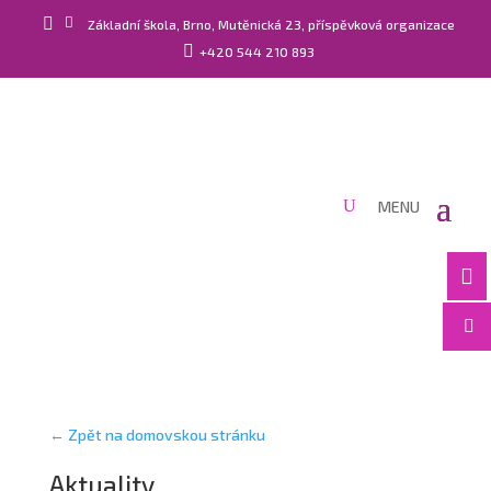


Základní škola, Brno, Mutěnická 23, příspěvková organizace

+420 544 210 893


← Zpět na domovskou stránku
Aktuality