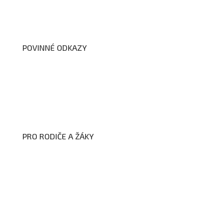
Školní poradenské pracoviště
Dokumenty školy
POVINNÉ ODKAZY
Prohlášení o přístupnosti webových stránek školy
Zákon na ochranu oznamovatelů
Zpracování osobních údajů a cookies
PRO RODIČE A ŽÁKY
Formuláře ke stažení
Kroužky
Školní družina
Školní jídelna
Fotogalerie