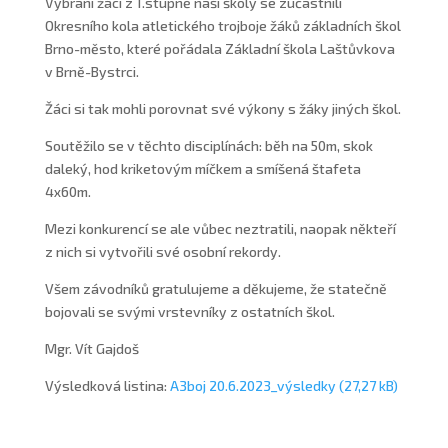
Vybraní žáci z 1.stupně naší školy se zúčastnili
Okresního kola atletického trojboje žáků základních škol
Brno-město, které pořádala Základní škola Laštůvkova
v Brně-Bystrci.
Žáci si tak mohli porovnat své výkony s žáky jiných škol.
Soutěžilo se v těchto disciplínách: běh na 50m, skok
daleký, hod kriketovým míčkem a smíšená štafeta
4x60m.
Mezi konkurencí se ale vůbec neztratili, naopak někteří
z nich si vytvořili své osobní rekordy.
Všem závodníků gratulujeme a děkujeme, že statečně
bojovali se svými vrstevníky z ostatních škol.
Mgr. Vít Gajdoš
Výsledková listina:
A3boj 20.6.2023_výsledky