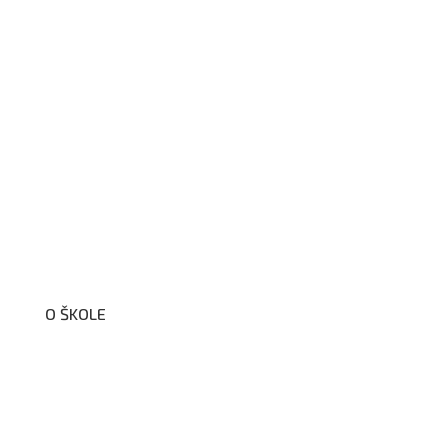
O ŠKOLE
O nás
Organizační schéma školy
Úřední deska