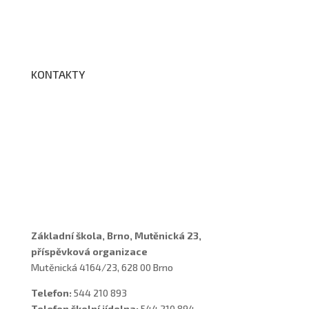
Edookit
BELLhop
KONTAKTY
Adresa a spojení
Učitelé
Vychovatelky
Asistenti
Školní poradenské pracoviště
Základní škola, Brno, Mutěnická 23,
příspěvková organizace
Mutěnická 4164/23, 628 00 Brno
Telefon:
544 210 893
Telefon školní jídelna:
544 210 894