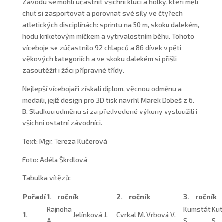
Závodu se mohli účastnit všichni kluci a holky, kteří měli
chuť si zasportovat a porovnat své síly ve čtyřech
atletických disciplínách: sprintu na 50 m, skoku dalekém,
hodu kriketovým míčkem a vytrvalostním běhu. Tohoto
víceboje se zúčastnilo 92 chlapců a 86 dívek v pěti
věkových kategoriích a ve skoku dalekém si přišli
zasoutěžit i žáci přípravné třídy.
Nejlepší vícebojaři získali diplom, věcnou odměnu a
medaili, jejíž design pro 3D tisk navrhl Marek Dobeš z 6.
B. Sladkou odměnu si za předvedené výkony vysloužili i
všichni ostatní závodníci.
Text: Mgr. Tereza Kučerová
Foto: Adéla Škrdlová
Tabulka vítězů:
Pořadí
1.
ročník
2.
ročník
3.
ročník
Rajnoha
Kumstát
Ku
1.
Jelínková J.
Cvrkal M.
Vrbová V.
A.
S.
S.