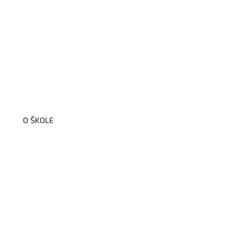
O ŠKOLE
O nás
Organizační schéma školy
Úřední deska
Školní poradenské pracoviště
Dokumenty školy