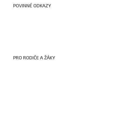
POVINNÉ ODKAZY
Prohlášení o přístupnosti webových stránek školy
Zákon na ochranu oznamovatelů
Zpracování osobních údajů a cookies
PRO RODIČE A ŽÁKY
Formuláře ke stažení
Kroužky
Školní družina
Školní jídelna
Fotogalerie
Edookit
BELLhop