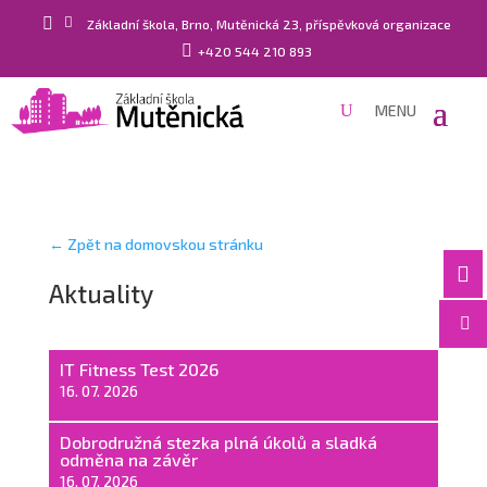


Základní škola, Brno, Mutěnická 23, příspěvková organizace

+420 544 210 893
← Zpět na domovskou stránku

Aktuality

IT Fitness Test 2026
16. 07. 2026
Dobrodružná stezka plná úkolů a sladká
odměna na závěr
16. 07. 2026