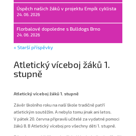
Úspěch našich žáků v projektu Empík cyklista
24. 06. 2026
Florbalové dopoledne s Bulldogs Brno
24. 06. 2026
« Starší příspěvky
Atletický víceboj žáků 1.
stupně
Atletický víceboj žáků 1. stupně
Závěr školního roku na naší škole tradičně patří
atletickým soutěžím. A nebylo tomu jinak ani letos.
V pátek 20. června připravili učitelé za vydatné pomoci
žáků 8. B Atletický víceboj pro všechny děti 1. stupně.