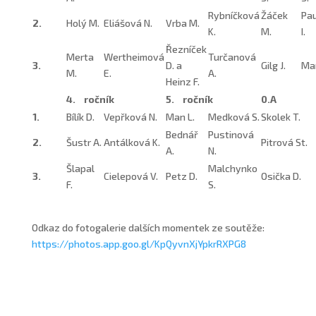
Rybníčková
Žáček
Pa
2.
Holý M.
Eliášová N.
Vrba M.
K.
M.
I.
Řezníček
Merta
Wertheimová
Turčanová
3.
D. a
Gilg J.
Ma
M.
E.
A.
Heinz F.
4.
ročník
5.
ročník
0.A
1.
Bílík D.
Vepřková N.
Man L.
Medková S.
Skolek T.
Bednář
Pustinová
2.
Šustr A.
Antálková K.
Pitrová St.
A.
N.
Šlapal
Malchynko
3.
Cielepová V.
Petz D.
Osička D.
F.
S.
Odkaz do fotogalerie dalších momentek ze soutěže:
https://photos.app.goo.gl/KpQyvnXjYpkrRXPG8