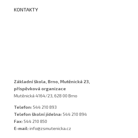
KONTAKTY
Adresa a spojení
Učitelé
Vychovatelky
Asistenti
Školní poradenské pracoviště
Základní škola, Brno, Mutěnická 23,
příspěvková organizace
Mutěnická 4164/23, 628 00 Brno
Telefon:
544 210 893
Telefon školní jídelna:
544 210 894
Fax:
544 210 850
E-mail:
info@zsmutenicka.cz