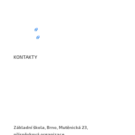
Školní družina
Školní jídelna
Fotogalerie
Edookit
BELLhop
KONTAKTY
Adresa a spojení
Učitelé
Vychovatelky
Asistenti
Školní poradenské pracoviště
Základní škola, Brno, Mutěnická 23,
příspěvková organizace