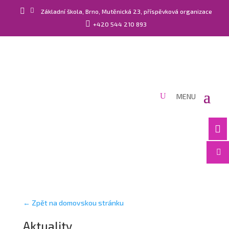


Základní škola, Brno, Mutěnická 23, příspěvková organizace

+420 544 210 893


← Zpět na domovskou stránku
Aktuality