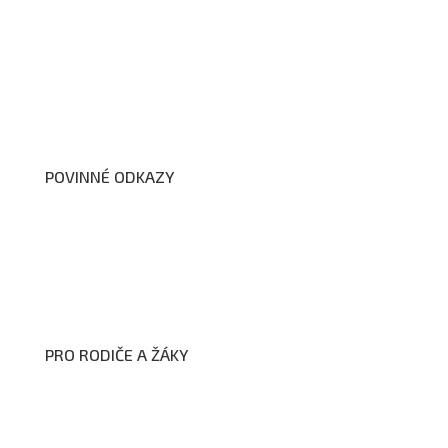
O nás
Organizační schéma školy
Úřední deska
Školní poradenské pracoviště
Dokumenty školy
POVINNÉ ODKAZY
Prohlášení o přístupnosti webových stránek školy
Zákon na ochranu oznamovatelů
Zpracování osobních údajů a cookies
PRO RODIČE A ŽÁKY
Formuláře ke stažení
Kroužky