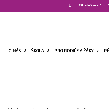


Základní škola, Brno,
O NÁS
ŠKOLA
PRO RODIČE A ŽÁKY
PŘ