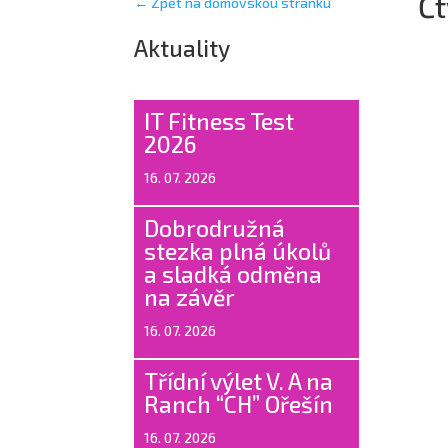
Čt
← Zpět na domovskou stránku
Aktuality
IT Fitness Test
2026
16. 07. 2026
Dobrodružná
stezka plná úkolů
a sladká odměna
na závěr
16. 07. 2026
Třídní výlet V. A na
Ranch “CH” Ořešín
16. 07. 2026