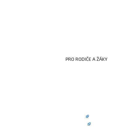
PRO RODIČE A ŽÁKY
Formuláře ke stažení
Kroužky
Školní družina
Školní jídelna
Fotogalerie
Edookit
BELLhop