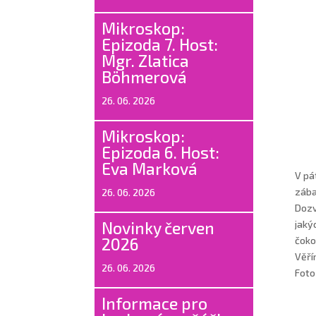
Mikroskop:
Epizoda 7. Host:
Mgr. Zlatica
Böhmerová
26. 06. 2026
Mikroskop:
Epizoda 6. Host:
Eva Marková
V pá
zába
26. 06. 2026
Dozv
Novinky červen
jaký
2026
čoko
Věří
26. 06. 2026
Foto
Informace pro