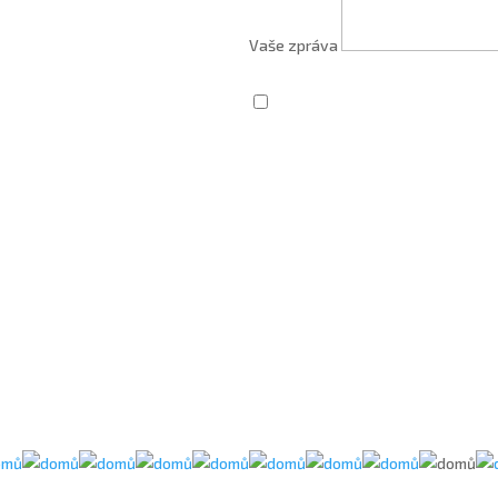
Vaše zpráva
Zaškrtnutím souhlasím se zprac