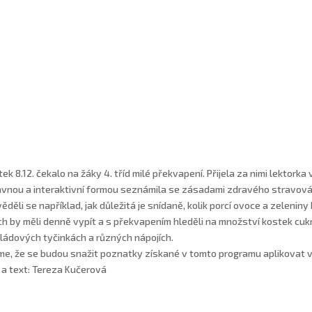
tek 8.12. čekalo na žáky 4. tříd milé překvapení. Přijela za nimi lektork
vnou a interaktivní formou seznámila se zásadami zdravého stravová
ěděli se například, jak důležitá je snídaně, kolik porcí ovoce a zeleniny 
ch by měli denně vypít a s překvapením hleděli na množství kostek cuk
ládových tyčinkách a různých nápojích.
me, že se budou snažit poznatky získané v tomto programu aplikovat v
 a text: Tereza Kučerová