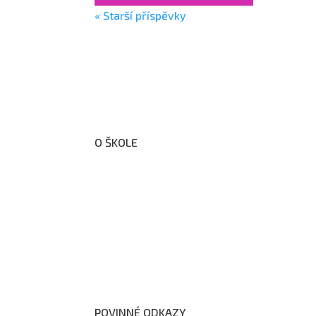
« Starší příspěvky
O ŠKOLE
O nás
Organizační schéma školy
Úřední deska
Školní poradenské pracoviště
Dokumenty školy
POVINNÉ ODKAZY