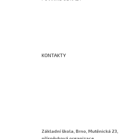
Prohlášení o přístupnosti webových stránek š
Zákon na ochranu oznamovatelů
Zpracování osobních údajů a cookies
KONTAKTY
Adresa a spojení
Učitelé
Vychovatelky
Asistenti
Školní poradenské pracoviště
Základní škola, Brno, Mutěnická 23,
příspěvková organizace