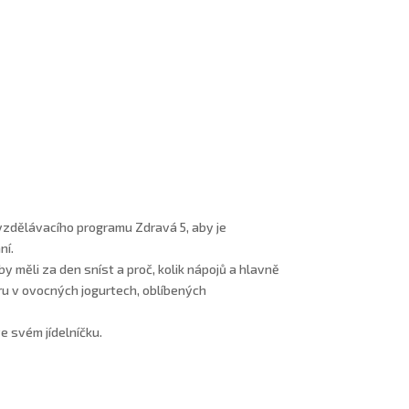
a vzdělávacího programu Zdravá 5, aby je
ní.
by měli za den sníst a proč, kolik nápojů a hlavně
ru v ovocných jogurtech, oblíbených
e svém jídelníčku.