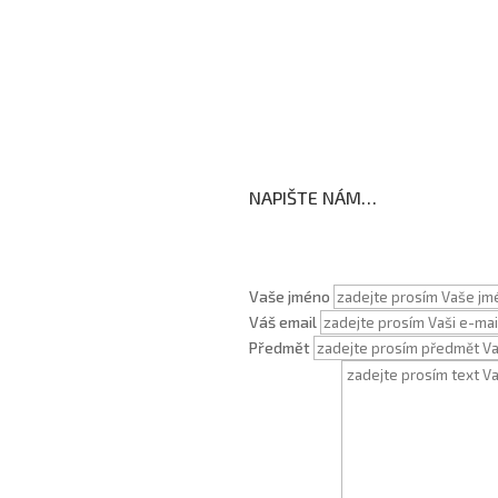
koly
NAPIŠTE NÁM…
Vaše jméno
Váš email
Předmět