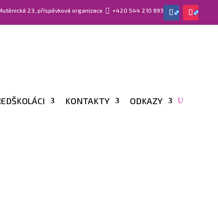
 Mutěnická 23, příspěvková organizace

+420 544 210 893
EDŠKOLÁCI
KONTAKTY
ODKAZY