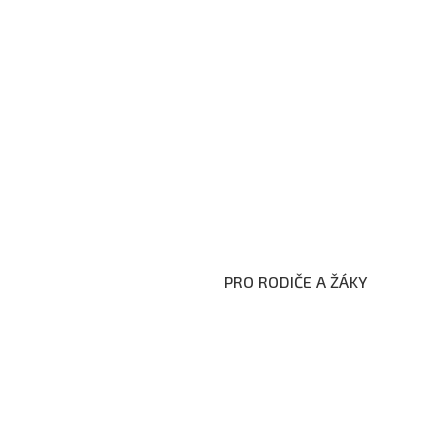
PRO RODIČE A ŽÁKY
Formuláře ke stažení
Kroužky
Školní družina
Školní jídelna