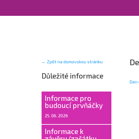
De
← Zpět na domovskou stránku
Důležité informace
Den 
Informace pro
budoucí prvňáčky
25. 06. 2026
Informace k
závěru/začátku