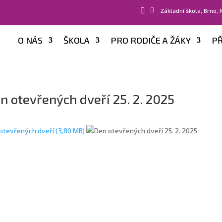


Základní škola, Brno,
O NÁS
ŠKOLA
PRO RODIČE A ŽÁKY
PŘ
n otevřených dveří 25. 2. 2025
otevřených dveří