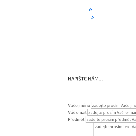
Fotogalerie
Edookit
BELLhop
koly
NAPIŠTE NÁM…
Vaše jméno
Váš email
Předmět