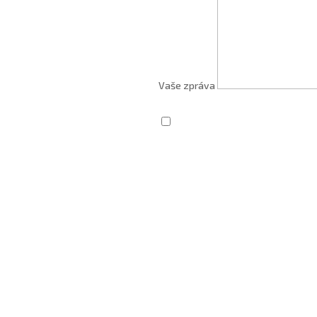
Vaše zpráva
Zaškrtnutím souhlasím se zprac