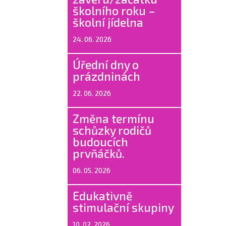
školního roku –
školní jídelna
24. 06. 2026
Úřední dny o
prázdninách
22. 06. 2026
Změna termínu
schůzky rodičů
budoucích
prvňáčků.
06. 05. 2026
Edukativně
stimulační skupiny
10. 02. 2026