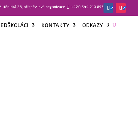
 Mutěnická 23, příspěvková organizace

+420 544 210 893
EDŠKOLÁCI
KONTAKTY
ODKAZY