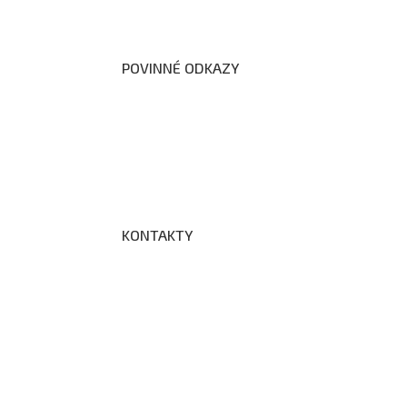
Dokumenty školy
POVINNÉ ODKAZY
Prohlášení o přístupnosti webových stránek š
Zákon na ochranu oznamovatelů
Zpracování osobních údajů a cookies
KONTAKTY
Adresa a spojení
Učitelé
Vychovatelky
Asistenti
Školní poradenské pracoviště