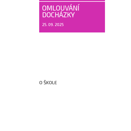
OMLOUVÁNÍ
DOCHÁZKY
25. 09. 2025
O ŠKOLE
O nás
Organizační schéma školy
Úřední deska
Školní poradenské pracoviště