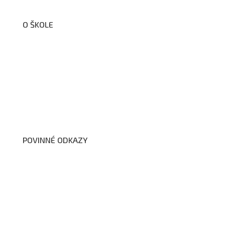
O ŠKOLE
O nás
Organizační schéma školy
Úřední deska
Školní poradenské pracoviště
Dokumenty školy
POVINNÉ ODKAZY
Prohlášení o přístupnosti webových stránek školy
Zákon na ochranu oznamovatelů
Zpracování osobních údajů a cookies