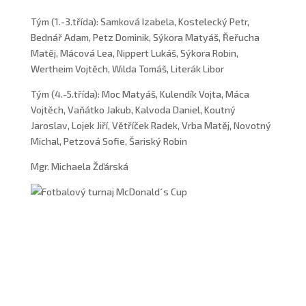
Tým (1.-3.třída): Samková Izabela, Kostelecký Petr,
Bednář Adam, Petz Dominik, Sýkora Matyáš, Řeřucha
Matěj, Mácová Lea, Nippert Lukáš, Sýkora Robin,
Wertheim Vojtěch, Wilda Tomáš, Literák Libor
Tým (4.-5.třída): Moc Matyáš, Kulendík Vojta, Máca
Vojtěch, Vaňátko Jakub, Kalvoda Daniel, Koutný
Jaroslav, Lojek Jiří, Větříček Radek, Vrba Matěj, Novotný
Michal, Petzová Sofie, Šariský Robin
Mgr. Michaela Žďárská