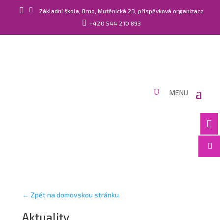


Základní škola, Brno, Mutěnická 23, příspěvková organizace

+420 544 210 893


← Zpět na domovskou stránku
Aktuality