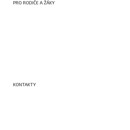
PRO RODIČE A ŽÁKY
Formuláře ke stažení
Kroužky
Školní družina
Školní jídelna
Fotogalerie
Edookit
BELLhop
KONTAKTY
Adresa a spojení
Učitelé
Vychovatelky
Asistenti