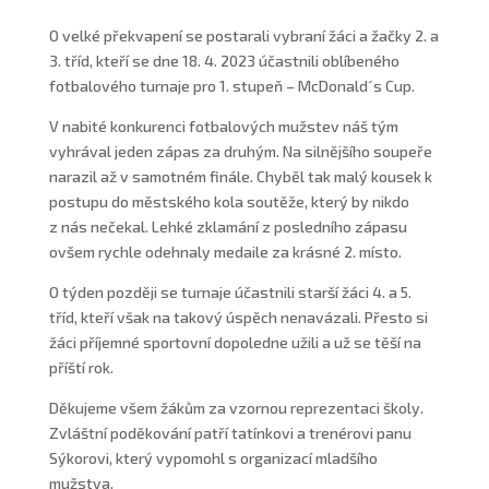
O velké překvapení se postarali vybraní žáci a žačky 2. a
3. tříd, kteří se dne 18. 4. 2023 účastnili oblíbeného
fotbalového turnaje pro 1. stupeň – McDonald´s Cup.
V nabité konkurenci fotbalových mužstev náš tým
vyhrával jeden zápas za druhým. Na silnějšího soupeře
narazil až v samotném finále. Chyběl tak malý kousek k
postupu do městského kola soutěže, který by nikdo
z nás nečekal. Lehké zklamání z posledního zápasu
ovšem rychle odehnaly medaile za krásné 2. místo.
O týden později se turnaje účastnili starší žáci 4. a 5.
tříd, kteří však na takový úspěch nenavázali. Přesto si
žáci příjemné sportovní dopoledne užili a už se těší na
příští rok.
Děkujeme všem žákům za vzornou reprezentaci školy.
Zvláštní poděkování patří tatínkovi a trenérovi panu
Sýkorovi, který vypomohl s organizací mladšího
mužstva.