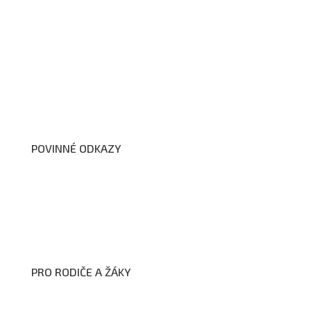
O nás
Organizační schéma školy
Úřední deska
Školní poradenské pracoviště
Dokumenty školy
POVINNÉ ODKAZY
Prohlášení o přístupnosti webových stránek školy
Zákon na ochranu oznamovatelů
Zpracování osobních údajů a cookies
PRO RODIČE A ŽÁKY