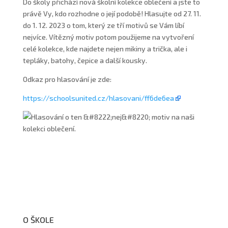
Do školy přichází nová školní kolekce oblečení a jste to
právě Vy, kdo rozhodne o její podobě! Hlasujte od 27. 11.
do 1. 12. 2023 o tom, který ze tří motivů se Vám líbí
nejvíce. Vítězný motiv potom použijeme na vytvoření
celé kolekce, kde najdete nejen mikiny a trička, ale i
tepláky, batohy, čepice a další kousky.
Odkaz pro hlasování je zde:
https://schoolsunited.cz/hlasovani/ff6de6ea
O ŠKOLE