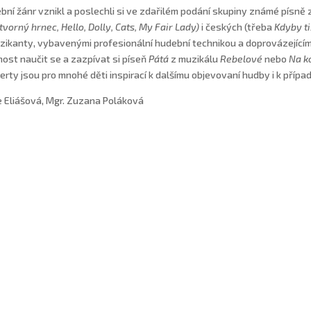
bní žánr vznikl a poslechli si ve zdařilém podání skupiny známé písně 
tvorný hrnec,
Hello, Dolly, Cats, My Fair Lady)
i českých (třeba
Kdyby ti
zikanty, vybavenými profesionální hudební technikou a doprovázejícími
ost naučit se a zazpívat si píseň
Pátá
z muzikálu
Rebelové
nebo
Na k
erty jsou pro mnohé děti inspirací k dalšímu objevovaní hudby i k pří
e Eliášová, Mgr. Zuzana Poláková