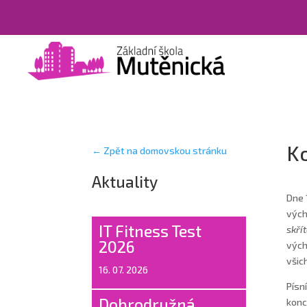
K
← Zpět na domovskou stránku
Aktuality
Dne 
vých
IT Fitness Test
skří
2026
vých
všic
16. 07. 2026
Písn
Dobrodružná
konc