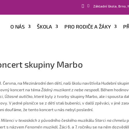


Základní škola, Brno,
O NÁS
ŠKOLA
PRO RODIČE A ŽÁKY
PŘ
oncert skupiny Marbo
1. Června, na Mezinárodní den dětí, naši školu navštívila Hudební skupi
ovný koncert na téma
Žádný muzikant z nebe nespadl.
Během hodinové
tci, Úžasné autíčko
, které byly z tvorby skupiny Marbo, ale i spousta dalš
ovy. V jedné písničce se z dětí stali bubeníci, v další zpěváci, v jiné za
hni doufáme, že tento koncert u nás nebyl poslední.
í
Milenci v texaskách
z původního českého muzikálu
Starci na chmelu
p
ert s názvem
Fenomén muzikál.
Žáci 6. a 7. ročníku se na něm dozvěděl