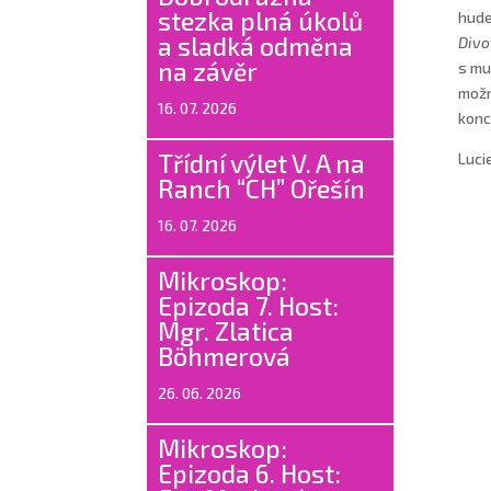
stezka plná úkolů
hude
a sladká odměna
Divo
na závěr
s mu
možn
16. 07. 2026
konc
Třídní výlet V. A na
Luci
Ranch “CH” Ořešín
16. 07. 2026
Mikroskop:
Epizoda 7. Host:
Mgr. Zlatica
Böhmerová
26. 06. 2026
Mikroskop:
Epizoda 6. Host: