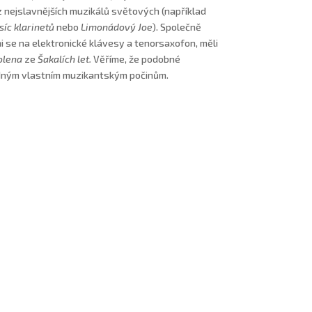
z nejslavnějších muzikálů světových (například
síc klarinetů
nebo
Limonádový Joe
). Společně
 se na elektronické klávesy a tenorsaxofon, měli
olena
ze
Šakalích let.
Věříme, že podobné
padným vlastním muzikantským počinům.