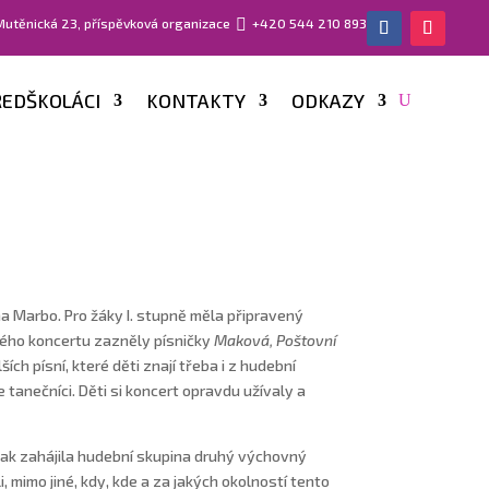
 Mutěnická 23, příspěvková organizace

+420 544 210 893
EDŠKOLÁCI
KONTAKTY
ODKAZY
na Marbo. Pro žáky I. stupně měla připravený
ho koncertu zazněly písničky
Maková, Poštovní
ích písní, které děti znají třeba i z hudební
se tanečníci. Děti si koncert opravdu užívaly a
ak zahájila hudební skupina druhý výchovný
i, mimo jiné, kdy, kde a za jakých okolností tento