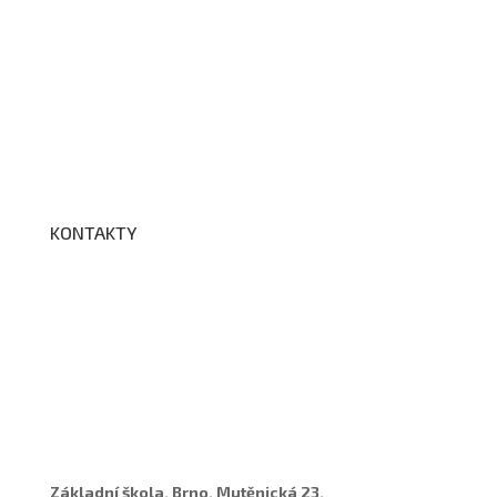
Kroužky
Školní družina
Školní jídelna
Fotogalerie
Edookit
BELLhop
KONTAKTY
Adresa a spojení
Učitelé
Vychovatelky
Asistenti
Školní poradenské pracoviště
Základní škola, Brno, Mutěnická 23,