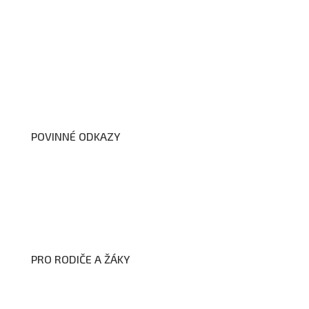
O nás
Organizační schéma školy
Úřední deska
Školní poradenské pracoviště
Dokumenty školy
POVINNÉ ODKAZY
Prohlášení o přístupnosti webových stránek školy
Zákon na ochranu oznamovatelů
Zpracování osobních údajů a cookies
PRO RODIČE A ŽÁKY
Formuláře ke stažení