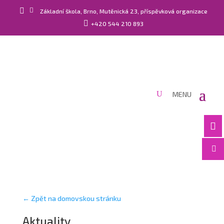


Základní škola, Brno, Mutěnická 23, příspěvková organizace

+420 544 210 893


← Zpět na domovskou stránku
Aktuality