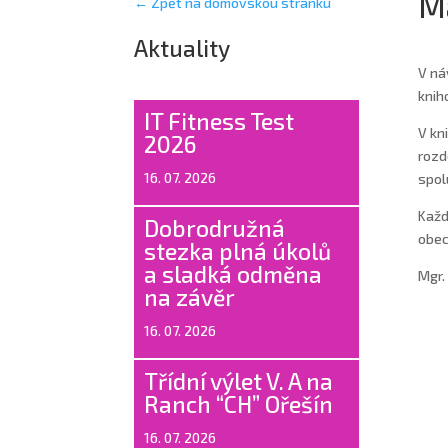
Má
← Zpět na domovskou stránku
Aktuality
V ná
knih
IT Fitness Test
V kn
2026
rozd
16. 07. 2026
spol
Každ
Dobrodružná
obec
stezka plná úkolů
a sladká odměna
Mgr.
na závěr
16. 07. 2026
Třídní výlet V. A na
Ranch “CH” Ořešín
16. 07. 2026