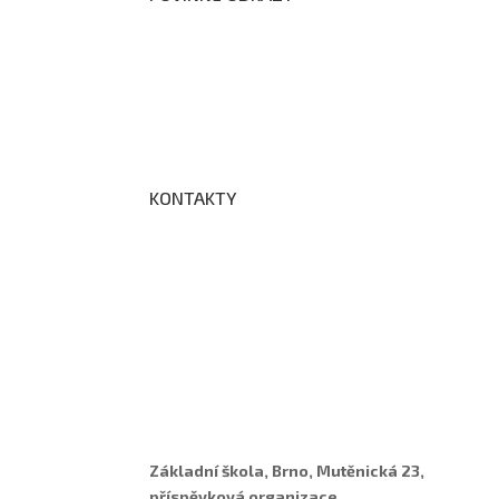
Prohlášení o přístupnosti webových stránek š
Zákon na ochranu oznamovatelů
Zpracování osobních údajů a cookies
KONTAKTY
Adresa a spojení
Učitelé
Vychovatelky
Asistenti
Školní poradenské pracoviště
Základní škola, Brno, Mutěnická 23,
příspěvková organizace