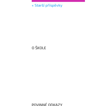
« Starší příspěvky
O ŠKOLE
O nás
Organizační schéma školy
Úřední deska
Školní poradenské pracoviště
Dokumenty školy
POVINNÉ ODKAZY