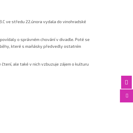
 3.C ve středu 22.února vydala do vinohradské
i povídaly o správném chování v divadle. Poté se
příběhy, které s maňásky předvedly ostatním
čtení, ale také v nich vzbuzuje zájem o kulturu

