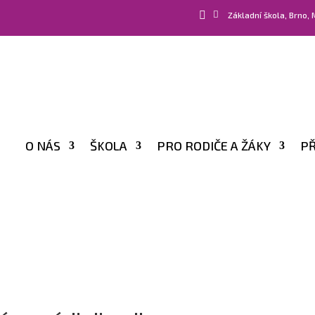


Základní škola, Brno,
O NÁS
ŠKOLA
PRO RODIČE A ŽÁKY
PŘ