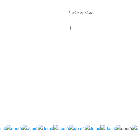
Vaše zpráva
Zaškrtnutím souhlasím se zprac