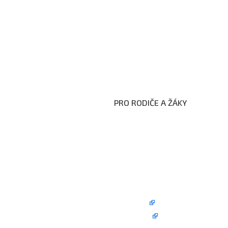
PRO RODIČE A ŽÁKY
Formuláře ke stažení
Kroužky
Školní družina
Školní jídelna
Fotogalerie
Edookit
BELLhop