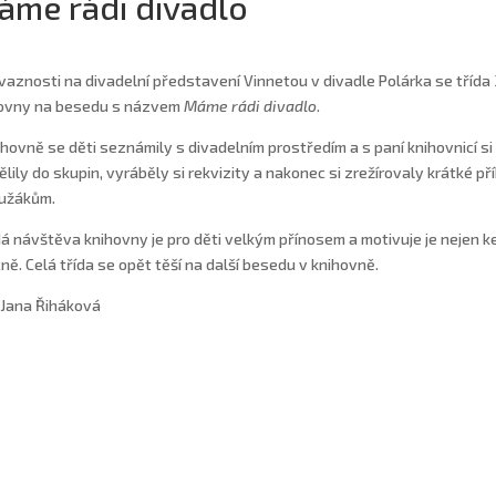
me rádi divadlo
vaznosti na divadelní představení Vinnetou v divadle Polárka se třída
ovny na besedu s názvem
Máme rádi divadlo
.
ihovně se děti seznámily s divadelním prostředím a s paní knihovnicí s
ělily do skupin, vyráběly si rekvizity a nakonec si zrežírovaly krátké 
užákům.
á návštěva knihovny je pro děti velkým přínosem a motivuje je nejen ke 
ně. Celá třída se opět těší na další besedu v knihovně.
 Jana Řiháková