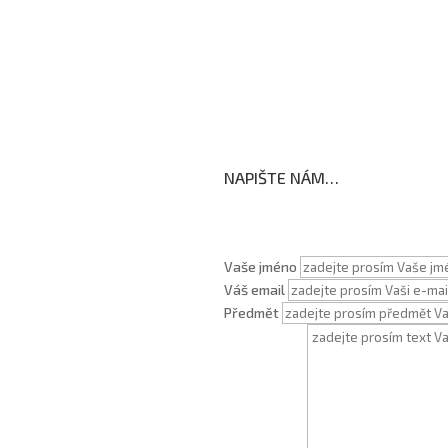
koly
NAPIŠTE NÁM…
Vaše jméno
Váš email
Předmět