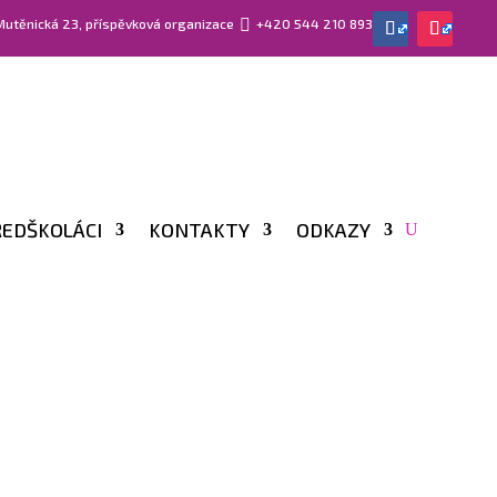
 Mutěnická 23, příspěvková organizace

+420 544 210 893
EDŠKOLÁCI
KONTAKTY
ODKAZY