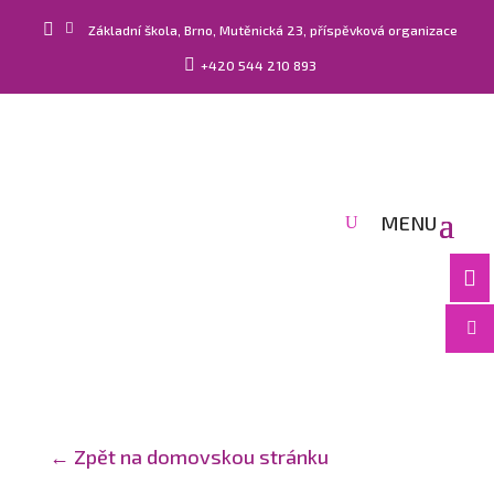


Základní škola, Brno, Mutěnická 23, příspěvková organizace

+420 544 210 893


← Zpět na domovskou stránku