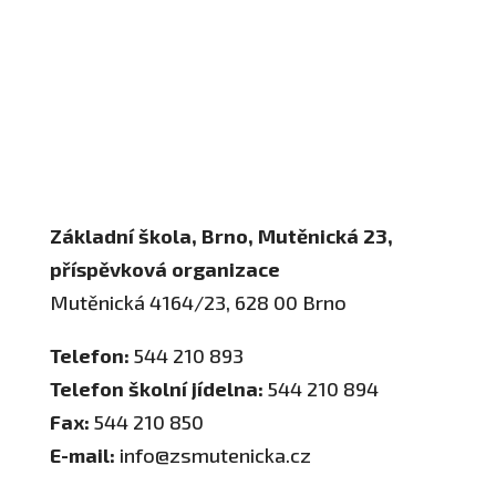
Adresa a spojení
Učitelé
Vychovatelky
Asistenti
Školní poradenské pracoviště
Základní škola, Brno, Mutěnická 23,
příspěvková organizace
Mutěnická 4164/23, 628 00 Brno
Telefon:
544 210 893
Telefon školní jídelna:
544 210 894
Fax:
544 210 850
E-mail:
info@zsmutenicka.cz