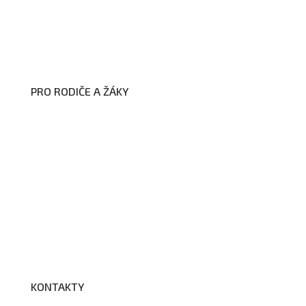
stránek školy
Zákon na ochranu oznamovatelů
Zpracování osobních údajů a cookies
PRO RODIČE A ŽÁKY
Formuláře ke stažení
Kroužky
Školní družina
Školní jídelna
Fotogalerie
Edookit
BELLhop
KONTAKTY