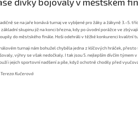
še dívky bojovaly v městském fin
radičně se na jaře konává turnaj ve vybíjené pro žáky a žákyně 3.–5. tří
i základní skupinu již na konci března, kdy po úvodní porážce ve zbývaj
oupily do městského finále. Hoši odehráli v těžké konkurenci kvalitní t
inálovém turnaji nám bohužel chyběla jedna z klíčových hráček, přest
šovaly, výhry se však nedočkaly. I tak jsou 5. nejlepším dívčím týmem v 
ouží i jejich sportovní nadšení a píle, když ochotně chodily před vyučov
 Tereza Kučerová