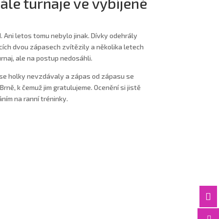
ále turnaje ve vybíjené
d. Ani letos tomu nebylo jinak. Dívky odehrály
ících dvou zápasech zvítězily a několika letech
urnaj, ale na postup nedosáhli.
o se holky nevzdávaly a zápas od zápasu se
Brně, k čemuž jim gratulujeme. Ocenění si jistě
áním na ranní tréninky.

