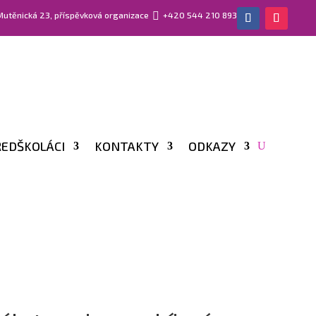
 Mutěnická 23, příspěvková organizace

+420 544 210 893
EDŠKOLÁCI
KONTAKTY
ODKAZY