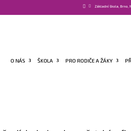


Základní škola, Brno,
O NÁS
ŠKOLA
PRO RODIČE A ŽÁKY
PŘ