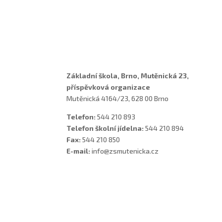
Učitelé
Vychovatelky
Asistenti
Školní poradenské pracoviště
Základní škola, Brno, Mutěnická 23,
příspěvková organizace
Mutěnická 4164/23, 628 00 Brno
Telefon:
544 210 893
Telefon školní jídelna:
544 210 894
Fax:
544 210 850
E-mail:
info@zsmutenicka.cz