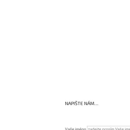
Kroužky
Školní družina
Školní jídelna
Fotogalerie
Edookit
BELLhop
koly
NAPIŠTE NÁM…
Vaše jméno