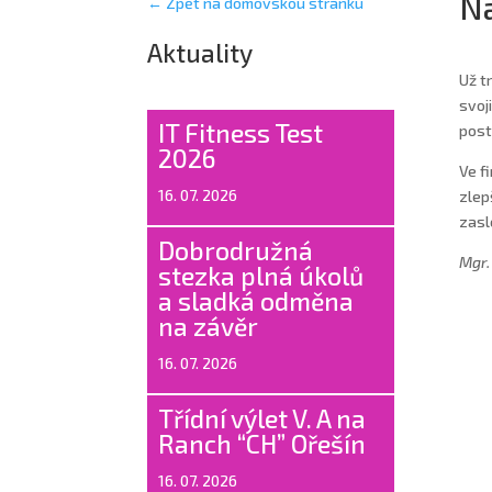
Na
← Zpět na domovskou stránku
Aktuality
Už t
svoj
IT Fitness Test
post
2026
Ve f
16. 07. 2026
zlep
zasl
Dobrodružná
Mgr.
stezka plná úkolů
a sladká odměna
na závěr
16. 07. 2026
Třídní výlet V. A na
Ranch “CH” Ořešín
16. 07. 2026