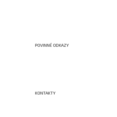
Organizační schéma školy
Úřední deska
Školní poradenské pracoviště
Dokumenty školy
POVINNÉ ODKAZY
Prohlášení o přístupnosti webových stránek š
Zákon na ochranu oznamovatelů
Zpracování osobních údajů a cookies
KONTAKTY
Adresa a spojení