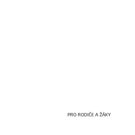
PRO RODIČE A ŽÁKY
Formuláře ke stažení