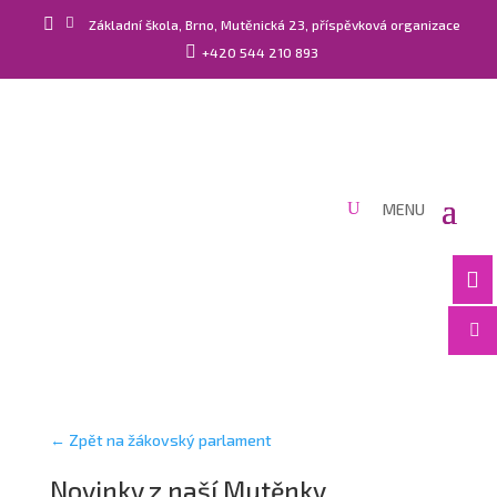


Základní škola, Brno, Mutěnická 23, příspěvková organizace

+420 544 210 893


← Zpět na žákovský parlament
Novinky z naší Mutěnky