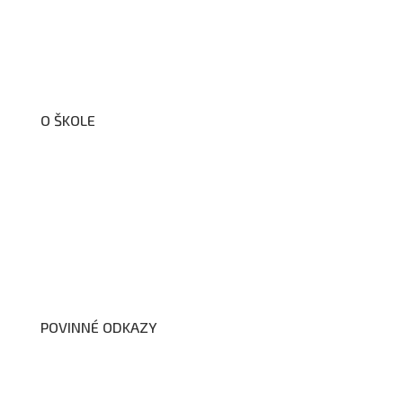
O ŠKOLE
O nás
Organizační schéma školy
Úřední deska
Školní poradenské pracoviště
Dokumenty školy
POVINNÉ ODKAZY
Prohlášení o přístupnosti webových stránek školy