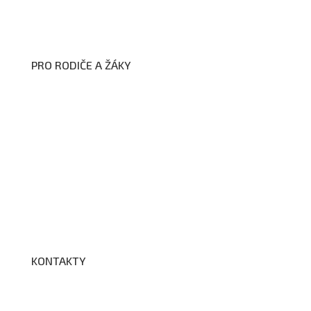
Zákon na ochranu oznamovatelů
Zpracování osobních údajů a cookies
PRO RODIČE A ŽÁKY
Formuláře ke stažení
Kroužky
Školní družina
Školní jídelna
Fotogalerie
Edookit
BELLhop
KONTAKTY
Adresa a spojení