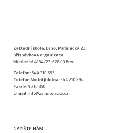
Učitelé
Vychovatelky
Asistenti
Školní poradenské pracoviště
Základní škola, Brno, Mutěnická 23,
příspěvková organizace
Mutěnická 4164/23, 628 00 Brno
Telefon:
544 210 893
Telefon školní jídelna:
544 210 894
Fax:
544 210 850
E-mail:
info@zsmutenicka.cz
NAPIŠTE NÁM…