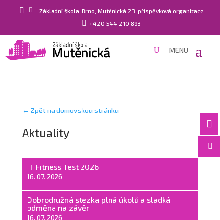


Základní škola, Brno, Mutěnická 23, příspěvková organizace

+420 544 210 893
← Zpět na domovskou stránku

Aktuality

IT Fitness Test 2026
16. 07. 2026
Dobrodružná stezka plná úkolů a sladká
odměna na závěr
16. 07. 2026