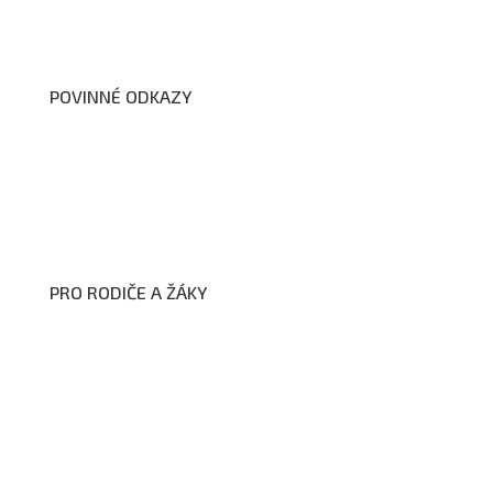
Dokumenty školy
POVINNÉ ODKAZY
Prohlášení o přístupnosti webových stránek školy
Zákon na ochranu oznamovatelů
Zpracování osobních údajů a cookies
PRO RODIČE A ŽÁKY
Formuláře ke stažení
Kroužky
Školní družina
Školní jídelna
Fotogalerie