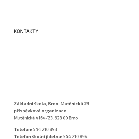
Edookit
BELLhop
KONTAKTY
Adresa a spojení
Učitelé
Vychovatelky
Asistenti
Školní poradenské pracoviště
Základní škola, Brno, Mutěnická 23,
příspěvková organizace
Mutěnická 4164/23, 628 00 Brno
Telefon:
544 210 893
Telefon školní jídelna:
544 210 894