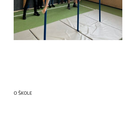
O ŠKOLE
O nás
Organizační schéma školy
Úřední deska
Školní poradenské pracoviště