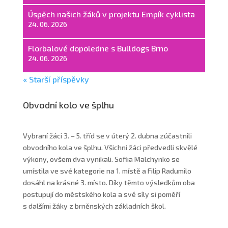
Úspěch našich žáků v projektu Empík cyklista
24. 06. 2026
Florbalové dopoledne s Bulldogs Brno
24. 06. 2026
« Starší příspěvky
Obvodní kolo ve šplhu
Vybraní žáci 3. – 5. tříd se v úterý 2. dubna zúčastnili
obvodního kola ve šplhu. Všichni žáci předvedli skvělé
výkony, ovšem dva vynikali. Sofiia Malchynko se
umístila ve své kategorie na 1. místě a Filip Radumilo
dosáhl na krásné 3. místo. Díky těmto výsledkům oba
postupují do městského kola a své síly si poměří
s dalšími žáky z brněnských základních škol.