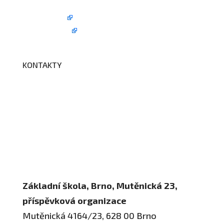
Fotogalerie
Edookit
BELLhop
KONTAKTY
Adresa a spojení
Učitelé
Vychovatelky
Asistenti
Školní poradenské pracoviště
Základní škola, Brno, Mutěnická 23,
příspěvková organizace
Mutěnická 4164/23, 628 00 Brno