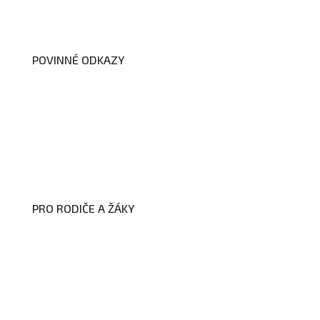
Dokumenty školy
POVINNÉ ODKAZY
Prohlášení o přístupnosti webových
stránek školy
Zákon na ochranu oznamovatelů
Zpracování osobních údajů a cookies
PRO RODIČE A ŽÁKY
Formuláře ke stažení
Kroužky
Školní družina
Školní jídelna