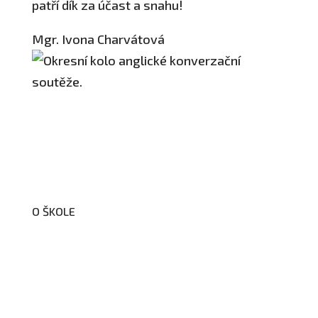
patří dík za účast a snahu!
Mgr. Ivona Charvátová
O ŠKOLE
O nás
Organizační schéma školy
Úřední deska
Školní poradenské pracoviště